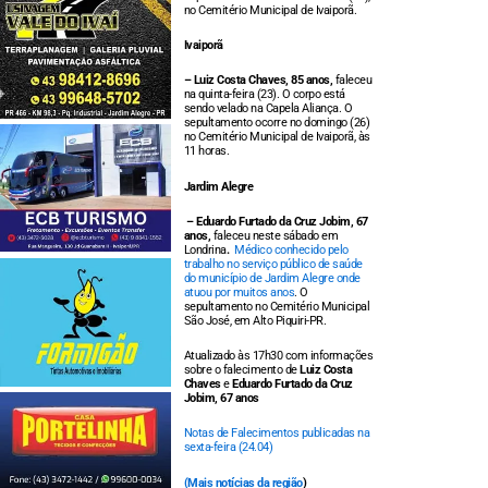
no Cemitério Municipal de Ivaiporã.
Ivaiporã
– Luiz Costa Chaves, 85 anos,
faleceu
na quinta-feira (23). O corpo está
sendo velado na Capela Aliança. O
sepultamento ocorre no domingo (26)
no Cemitério Municipal de Ivaiporã, às
11 horas.
Jardim Alegre
– Eduardo Furtado da Cruz Jobim, 67
anos,
faleceu neste sábado em
Londrina
.
Médico conhecido pelo
trabalho no serviço público de saúde
do município de Jardim Alegre onde
atuou por muitos anos
. O
sepultamento no Cemitério Municipal
São José, em Alto Piquiri-PR.
Atualizado às 17h30 com informações
sobre o falecimento de
Luiz Costa
Chaves
e
Eduardo Furtado da Cruz
Jobim, 67 anos
Notas de Falecimentos publicadas na
sexta-feira (24.04)
(
Mais notícias da região
)