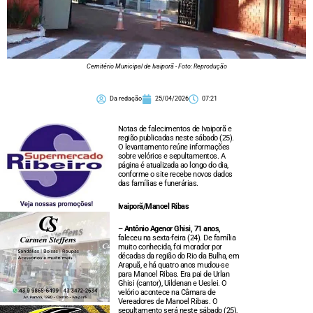
Cemitério Municipal de Ivaiporã - Foto: Reprodução
Da redação
25/04/2026
07:21
Notas de falecimentos de Ivaiporã e
região publicadas neste sábado (25).
O levantamento reúne informações
sobre velórios e sepultamentos. A
página é atualizada ao longo do dia,
conforme o site recebe novos dados
das famílias e funerárias.
Ivaiporã/Manoel Ribas
– Antônio Agenor Ghisi, 71 anos,
faleceu na sexta-feira (24). De família
muito conhecida, foi morador por
décadas da região do Rio da Bulha, em
Arapuã, e há quatro anos mudou-se
para Manoel Ribas. Era pai de Urlan
Ghisi (cantor), Uildenan e Ueslei. O
velório acontece na Câmara de
Vereadores de Manoel Ribas. O
sepultamento será neste sábado (25),