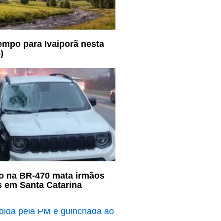
empo para Ivaiporã nesta
)
o na BR-470 mata irmãos
s em Santa Catarina