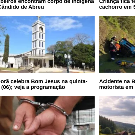
eiros encontram corpo de indígena
Criança fica 
ândido de Abreu
cachorro em S
porã celebra Bom Jesus na quinta-
Acidente na B
a (06); veja a programação
motorista em