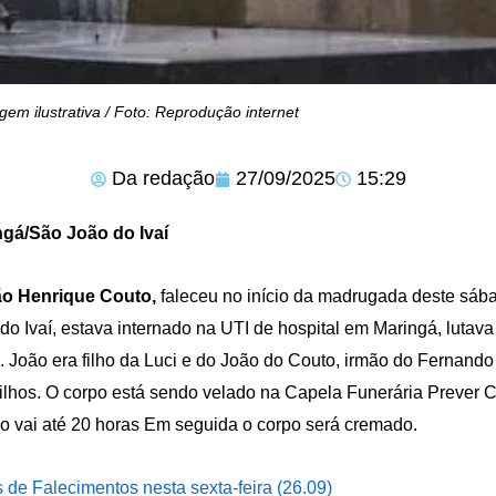
gem ilustrativa / Foto: Reprodução internet
Da redação
27/09/2025
15:29
ngá/São João do Ivaí
ão Henrique Couto,
faleceu no início da madrugada deste sáb
do Ivaí, estava internado na UTI de hospital em Maringá, lutava
. João era filho da Luci e do João do Couto, irmão do Fernand
filhos. O corpo está sendo velado na Capela Funerária Prever C
io vai até 20 horas Em seguida o corpo será cremado.
 de Falecimentos nesta sexta-feira (26.09)