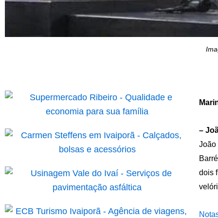
Ima
Mari
– Jo
João 
Barré
dois 
velór
Notas