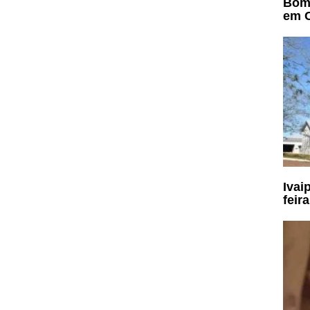
Bomb
em C
Ivai
feir