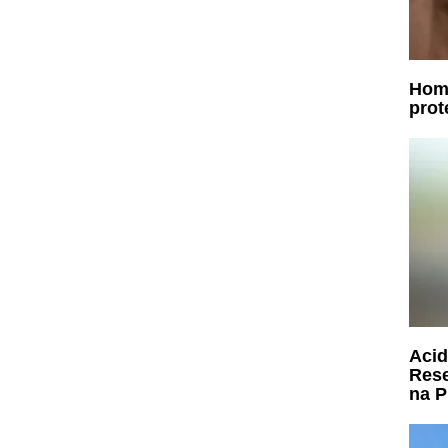
Home
prot
Acid
Rese
na P