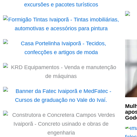
Mulh
apos
God