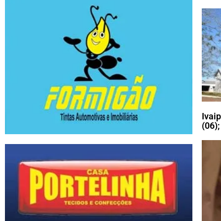
Ivai
(06)