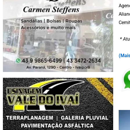
Ageno
Alian
Cemit
* Atu
(
Mais