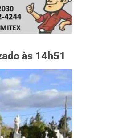
f
izado às 14h51