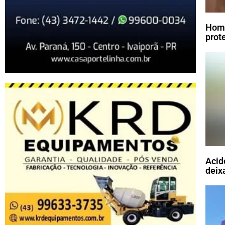
Home
prot
Acid
deix