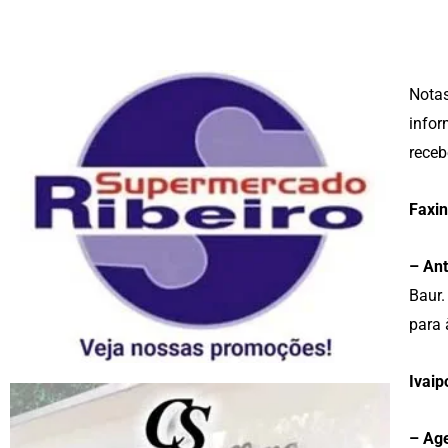
Notas
infor
receb
Faxin
– Ant
Baur.
para 
Ivaip
– Age