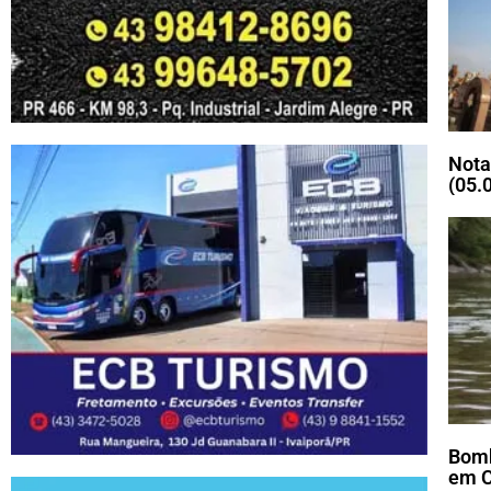
Nota
(05.
Bomb
em C