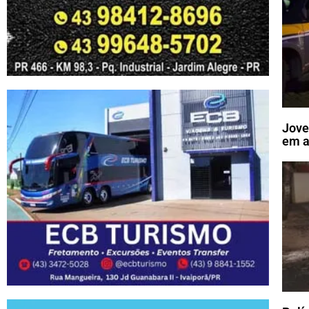
Jove
em a