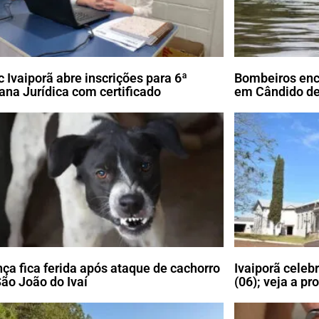
c Ivaiporã abre inscrições para 6ª
Bombeiros enc
na Jurídica com certificado
em Cândido de
nça fica ferida após ataque de cachorro
Ivaiporã celeb
ão João do Ivaí
(06); veja a p