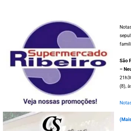
Notas
sepul
famíl
São P
–
Neu
21h30
(8), 
Notas
(
Mais