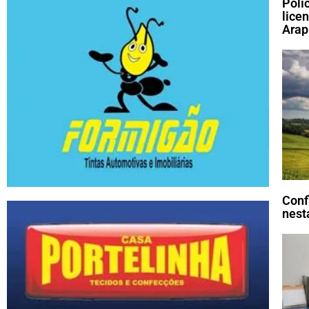
Polí
lice
Arap
Conf
nesta