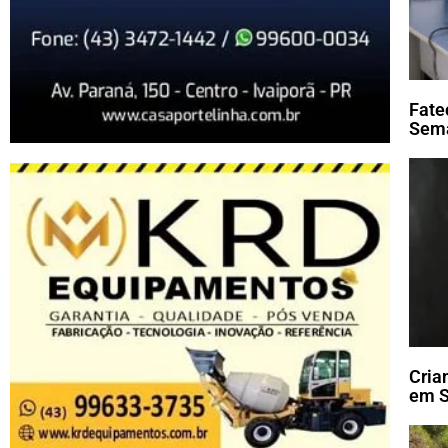
Fate
Sema
Cria
em S