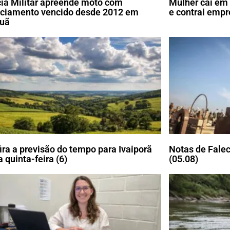
cia Militar apreende moto com
Mulher cai em 
nciamento vencido desde 2012 em
e contrai emp
uã
ira a previsão do tempo para Ivaiporã
Notas de Falec
 quinta-feira (6)
(05.08)