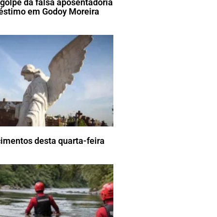
golpe da falsa aposentadoria
réstimo em Godoy Moreira
imentos desta quarta-feira