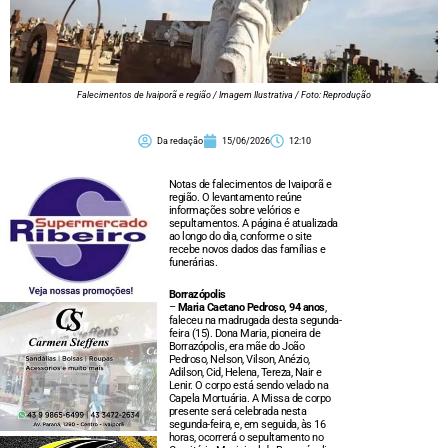
Falecimentos de Ivaiporã e região / Imagem Ilustrativa / Foto: Reprodução
Da redação
15/06/2026
12:10
Notas de falecimentos de Ivaiporã e
região. O levantamento reúne
informações sobre velórios e
sepultamentos. A página é atualizada
ao longo do dia, conforme o site
recebe novos dados das famílias e
funerárias.
Borrazópolis
–
Maria Caetano Pedroso, 94 anos
,
faleceu na madrugada desta segunda-
feira (15). Dona Maria, pioneira de
Borrazópolis, era mãe do João
Pedroso, Nelson, Vilson, Anézio,
Adilson, Cid, Helena, Tereza, Nair e
Lenir. O corpo está sendo velado na
Capela Mortuária. A Missa de corpo
presente será celebrada nesta
segunda-feira, e, em seguida, às 16
horas, ocorrerá o sepultamento no