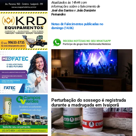
Atualizados às 14h44 com
informações sobre o falecimento de
José dos Santos
e
João Donizete
Fernandes
Notas de Falecimentos publicadas no
domingo (14.06)
LEIA TAMBÉM:
Perturbação do sossego é registrada
durante a madrugada em Ivaiporã