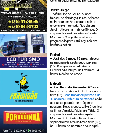
Cemitério Municipal de Borrazópolis.
Jardim Alegre
– Mário Lino de Souza, 77 anos,
faleceu no domingo (14) às 22 horas,
no Honpar em Arapongas, onde se
encontrava internado. Residia em
Jardim Alegre há mais de 50 aos. O
corpo está sendo velado na Capela
Mortuária. O sepultamento está
programado para está segunda em
horário a definir.
Faxinal
– José dos Santos, 95 anos
, faleceu
na madrugada sesta segunda-feira
(15). O corpo foi sepultado no
Cemitério Municipal de Faxina às 14
horas. Não houve veório.
Ivaiporã
– João Donizete Fernandes, 67 anos
,
faleceu na madrugada desta segunda-
feira (15).
João trabalhou por mais de
40 anos na Prefeitura de Ivaiporã
, onde
atuou na operação de máquinas
pesadas. Deixa a esposa, Eva Cleonice,
os filhos Agnaldo, Fabiana e Fábio. O
corpo está sendo velado Capela
Mortuárial do Jardim Nova Porã. O
sepultamento será na terça-feira (16),
às 11 horas, no Cemitério Municipal.