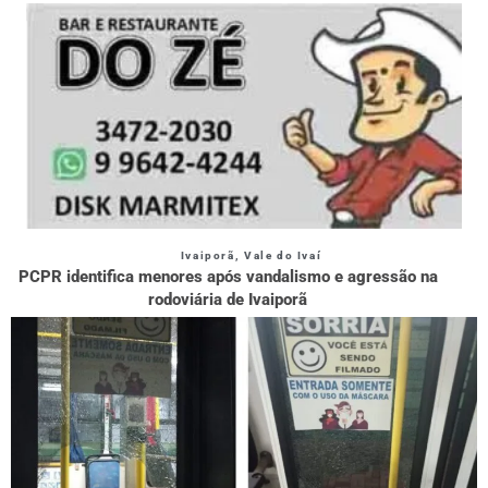
Ivaiporã
,
Vale do Ivaí
PCPR identifica menores após vandalismo e agressão na
rodoviária de Ivaiporã