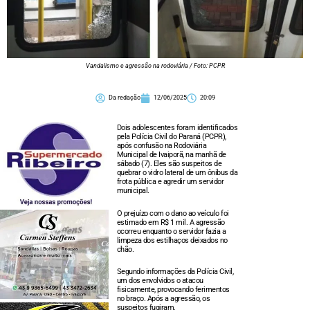
Vandalismo e agressão na rodoviária / Foto: PCPR
Da redação
12/06/2025
20:09
Dois adolescentes foram identificados
pela Polícia Civil do Paraná (PCPR),
após confusão na Rodoviária
Municipal de Ivaiporã, na manhã de
sábado (7). Eles são suspeitos de
quebrar o vidro lateral de um ônibus da
frota pública e agredir um servidor
municipal.
O prejuízo com o dano ao veículo foi
estimado em R$ 1 mil. A agressão
ocorreu enquanto o servidor fazia a
limpeza dos estilhaços deixados no
chão.
Segundo informações da Polícia Civil,
um dos envolvidos o atacou
fisicamente, provocando ferimentos
no braço. Após a agressão, os
suspeitos fugiram.