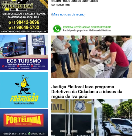
encaminhado para as autoridades
competentes.
(
Mais notícias da região
)
LEIA TAMBÉM:
Justiça Eleitoral leva programa
Detetives da Cidadania a idosos da
região de Ivaiporã