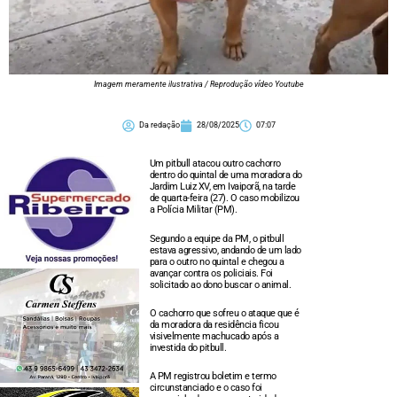
Imagem meramente ilustrativa / Reprodução vídeo Youtube
Da redação
28/08/2025
07:07
Um pitbull atacou outro cachorro
dentro do quintal de uma moradora do
Jardim Luiz XV, em Ivaiporã, na tarde
de quarta-feira (27). O caso mobilizou
a Polícia Militar (PM).
Segundo a equipe da PM, o pitbull
estava agressivo, andando de um lado
para o outro no quintal e chegou a
avançar contra os policiais. Foi
solicitado ao dono buscar o animal.
O cachorro que sofreu o ataque que é
da moradora da residência ficou
visivelmente machucado após a
investida do pitbull.
A PM registrou boletim e termo
circunstanciado e o caso foi