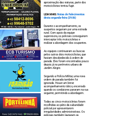
aproximação das viaturas, parte dos
motociclistas tentou fugir.
LEIA MAIS:
Notas de Falecimentos
desta segunda-feira (29.06)
Durante o acompanhamento, os
suspeitos seguiram por uma estrada
rural. Com apoio da equipe
supervisora, os policiais conseguiram
interceptar três motocicletas e
realizar a abordagem dos ocupantes.
As equipes continuaram as buscas
pelos outros dois motociclistas, que
haviam desobedecido à ordem de
parada. Eles foram encontrados pouco
depois já no perímetro urbano de
Jardim Alegre.
Segundo a Polícia Militar, uma nova
ordem de parada também foi
ignorada. Houve um breve
acompanhamento tático, encerrado
quando os condutores pararam na rua
seguinte, permitindo a abordagem.
Todas as cinco motocicletas foram
recolhidas ao pátio da subunidade
policial por apresentarem
irregularidades administrativas. Os
policiais também lavraram os