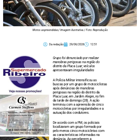
Motos aspreendidas/ Imagem ilustrativa / Foto: Reprodução
Da redação
29/06/2026
12:51
Grupo foi denunciado por realizar
manobras perigosas na região do
distrito da Placa Luar; veículos
apresentavam irregularidades
A Polícia Militar intensificou as
buscas por um grupo de motociclistas
após denúncias de manobras
perigosas na região do distrito da
Placa Luar, em Jardim Alegre, no fim
da tarde de domingo (28). A ação
terminou com a apreensão de cinco
motocicletas por irregularidades e a
autuação dos condutores.
De acordo com a PM, os policiais
localizaram um grupo formado por
pelo menos cinco motocicletas com
as características informadas na
denúncia. Ao perceberem a