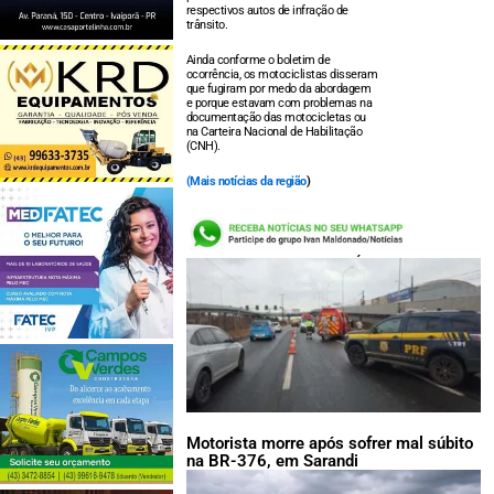
respectivos autos de infração de
trânsito.
Ainda conforme o boletim de
ocorrência, os motociclistas disseram
que fugiram por medo da abordagem
e porque estavam com problemas na
documentação das motocicletas ou
na Carteira Nacional de Habilitação
(CNH).
(
Mais notícias da região
)
LEIA TAMBÉM:
Motorista morre após sofrer mal súbito
na BR-376, em Sarandi