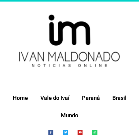
Ir
para
o
conteúdo
Home
Vale do Ivaí
Paraná
Brasil
Mundo
F
T
Y
W
a
w
o
h
c
i
u
a
e
t
t
t