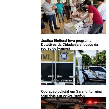
Justiça Eleitoral leva programa
Detetives da Cidadania a idosos da
região de Ivaiporã
Operação policial em Sarandi termina
com dois suspeitos mortos