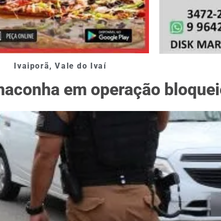
Ivaiporã
,
Vale do Ivaí
maconha em operação bloquei