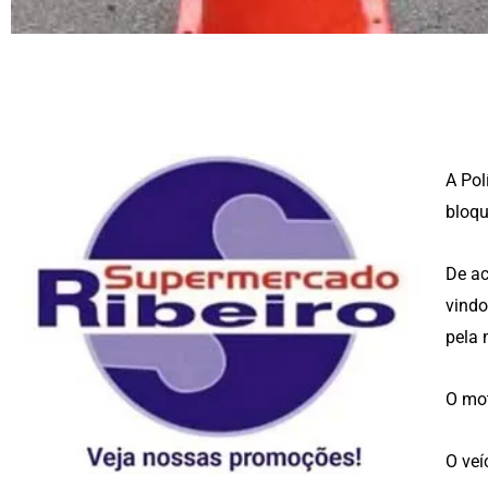
A Pol
bloqu
De ac
vindo
pela 
O mot
O veí