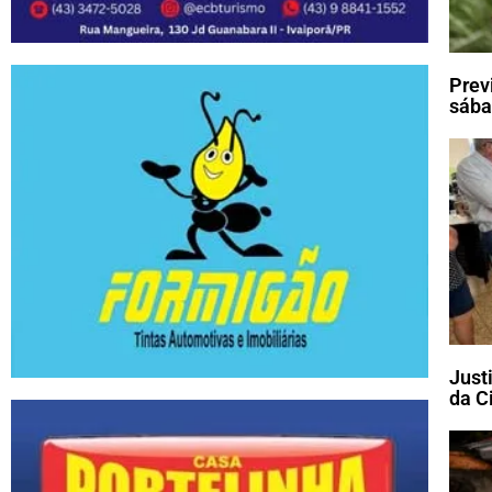
Prev
sába
Just
da C