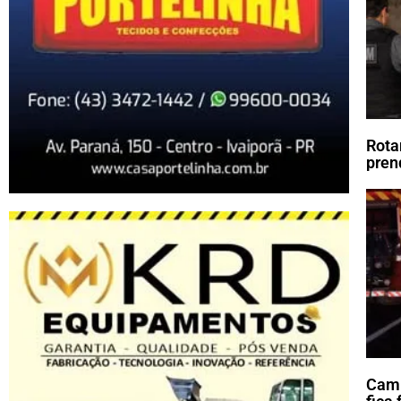
Rota
pren
Cami