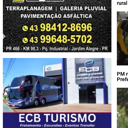
rura
PM r
Pref