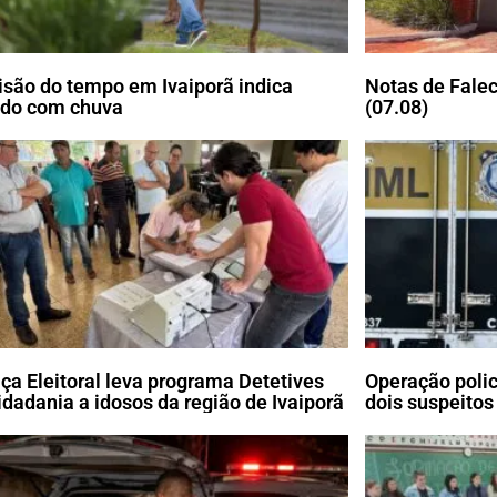
isão do tempo em Ivaiporã indica
Notas de Falec
do com chuva
(07.08)
iça Eleitoral leva programa Detetives
Operação poli
idadania a idosos da região de Ivaiporã
dois suspeitos