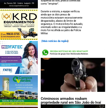
suspensa do solo, prática conhecida
como “empinar”.
Durante a vistoria, a equipe verificou
ainda que os dois pneus da
motocicleta estavam excessivamente
desgastados, abaixo do limite de
segurança. O motociclista foi autuado,
orientado sobre as irregularidades e a
moto foi recolhida ao pátio da Polícia
Militar.
(
Mais notícias da região
)
LEIA TAMBÉM:
Criminosos armados roubam
propriedade rural em São João do Ivaí