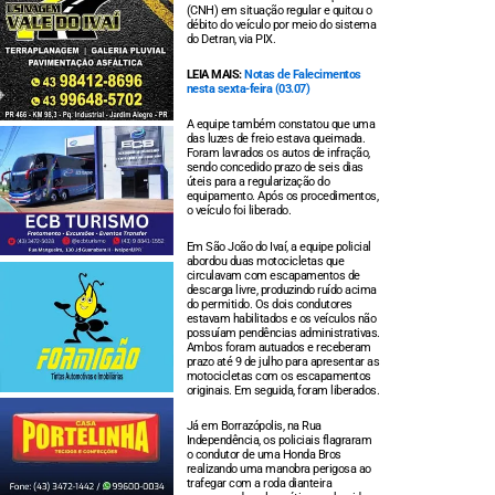
(CNH) em situação regular e quitou o
débito do veículo por meio do sistema
do Detran, via PIX.
LEIA MAIS:
Notas de Falecimentos
nesta sexta-feira (03.07)
A equipe também constatou que uma
das luzes de freio estava queimada.
Foram lavrados os autos de infração,
sendo concedido prazo de seis dias
úteis para a regularização do
equipamento. Após os procedimentos,
o veículo foi liberado.
Em São João do Ivaí, a equipe policial
abordou duas motocicletas que
circulavam com escapamentos de
descarga livre, produzindo ruído acima
do permitido. Os dois condutores
estavam habilitados e os veículos não
possuíam pendências administrativas.
Ambos foram autuados e receberam
prazo até 9 de julho para apresentar as
motocicletas com os escapamentos
originais. Em seguida, foram liberados.
Já em Borrazópolis, na Rua
Independência, os policiais flagraram
o condutor de uma Honda Bros
realizando uma manobra perigosa ao
trafegar com a roda dianteira