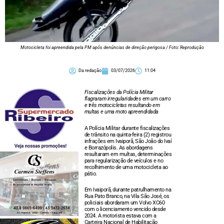
Motocicleta foi apreendida pela PM após denúncias de direção perigosa / Foto: Reprodução
Da redação
03/07/2026
11:04
Fiscalizações da Polícia Militar
flagraram irregularidades em um carro
e três motocicletas resultando em
multas e uma moto apreendidada
A Polícia Militar durante fiscalizações
de trânsito na quinta-feira (2) registrou
infrações em Ivaiporã, São João do Ivaí
e Borrazópolis. As abordagens
resultaram em multas, determinações
para regularização de veículos e no
recolhimento de uma motocicleta ao
pátio.
Em Ivaiporã, durante patrulhamento na
Rua Pato Branco, na Vila São José, os
policiais abordaram um Volvo XC60
com o licenciamento vencido desde
2024. A motorista estava com a
Carteira Nacional de Habilitação