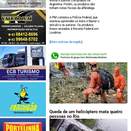
vinhos e azeites comprados na
Argentina. Porém, os produtos não
tinham notas fiscais da alfândega.
A PM contatou a Polícia Federal, que
orientou apreender os itens e liberar o
veículo e os autores. Os produtos
foram enviados à Receita Federal em
Londrina.
(
Mais notícias da região
)
LEIA TAMBÉM:
Queda de um helicóptero mata quatro
pessoas no Rio