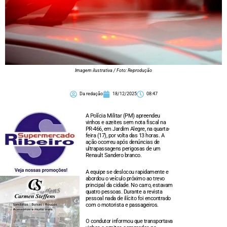
Imagem ilustrativa / Foto: Reprodução
Da redação
18/12/2025
08:47
A Polícia Militar (PM) apreendeu
vinhos e azeites sem nota fiscal na
PR-466, em Jardim Alegre, na quarta-
feira (17), por volta das 13 horas. A
ação ocorreu após denúncias de
ultrapassagens perigosas de um
Renault Sandero branco.
A equipe se deslocou rapidamente e
abordou o veículo próximo ao trevo
principal da cidade. No carro, estavam
quatro pessoas. Durante a revista
pessoal nada de ilícito foi encontrado
com o motorista e passageiros.
O condutor informou que transportava