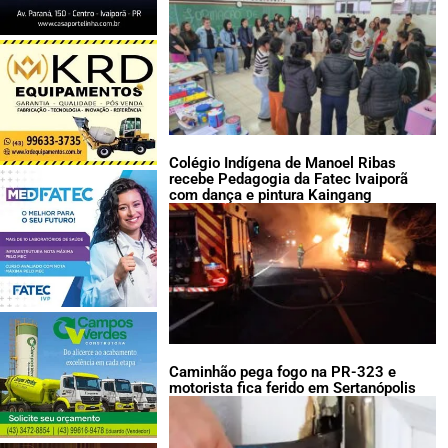
Colégio Indígena de Manoel Ribas
recebe Pedagogia da Fatec Ivaiporã
com dança e pintura Kaingang
Caminhão pega fogo na PR-323 e
motorista fica ferido em Sertanópolis