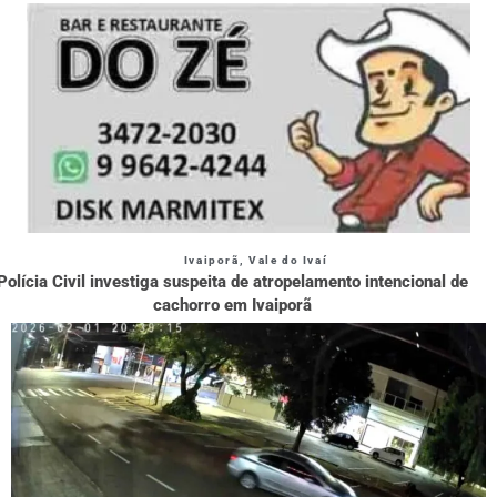
Ivaiporã
,
Vale do Ivaí
Polícia Civil investiga suspeita de atropelamento intencional de
cachorro em Ivaiporã