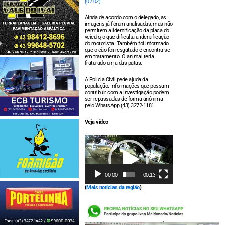
(02.02)
Ainda de acordo com o delegado, as
imagens já foram analisadas, mas não
permitem a identificação da placa do
veículo, o que dificulta a identificação
do motorista. Também foi informado
que o cão foi resgatado e encontra se
em tratamento. O animal teria
fraturado uma das patas.
A Polícia Civil pede ajuda da
população. Informações que possam
contribuir com a investigação podem
ser repassadas de forma anônima
pelo WhatsApp (43) 3272-1181.
Veja vídeo
Tocador
de
vídeo
00:00
00:13
(
Mais notícias da região
)
LEIA TAMBÉM: