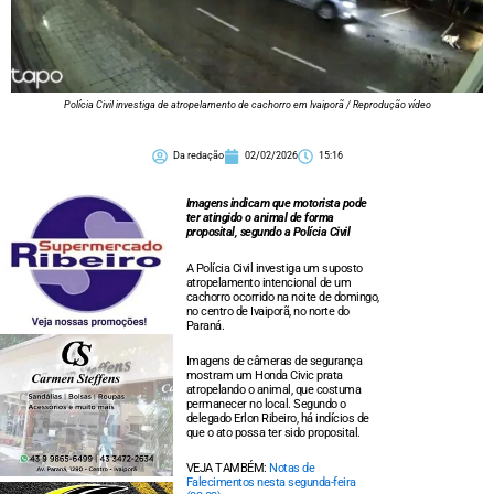
Polícia Civil investiga de atropelamento de cachorro em Ivaiporã / Reprodução vídeo
Da redação
02/02/2026
15:16
Imagens indicam que motorista pode
ter atingido o animal de forma
proposital, segundo a Polícia Civil
A Polícia Civil investiga um suposto
atropelamento intencional de um
cachorro ocorrido na noite de domingo,
no centro de Ivaiporã, no norte do
Paraná.
Imagens de câmeras de segurança
mostram um Honda Civic prata
atropelando o animal, que costuma
permanecer no local. Segundo o
delegado Erlon Ribeiro, há indícios de
que o ato possa ter sido proposital.
VEJA TAMBÉM:
Notas de
Falecimentos nesta segunda-feira