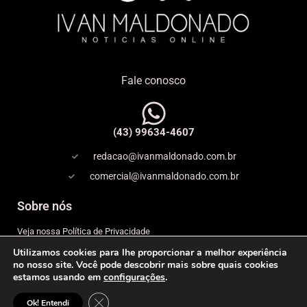
Fale conosco
(43) 99634-4607
redacao@ivanmaldonado.com.br
comercial@ivanmaldonado.com.br
Sobre nós
Veja nossa Política de Privacidade
Utilizamos cookies para lhe proporcionar a melhor experiência
Copyright
no nosso site. Você pode descobrir mais sobre quais cookies
estamos usando em
configurações
.
Expediente
Close GDPR Cookie Banner
© 2026 IVAN MALDONADO – NOTÍCIAS ONLINE– Todos os
Ok! Entendi