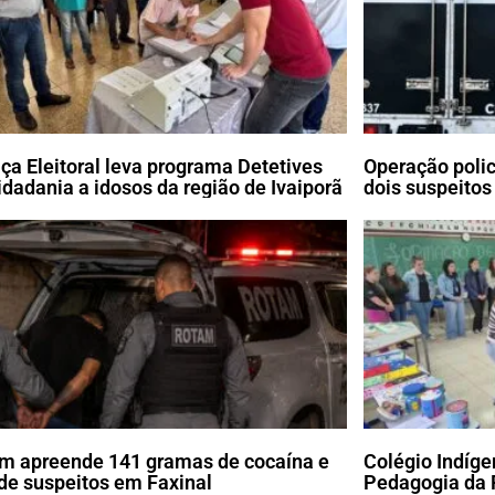
iça Eleitoral leva programa Detetives
Operação poli
idadania a idosos da região de Ivaiporã
dois suspeitos
m apreende 141 gramas de cocaína e
Colégio Indíg
de suspeitos em Faxinal
Pedagogia da 