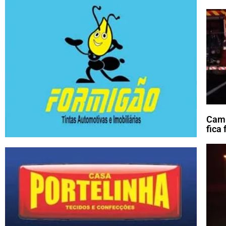
Cami
fica