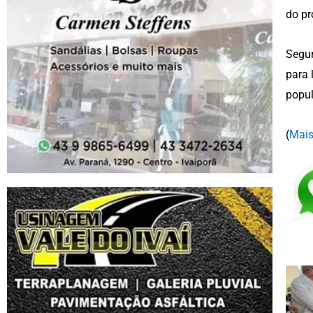
do pr
Segun
para 
popul
(
Mais