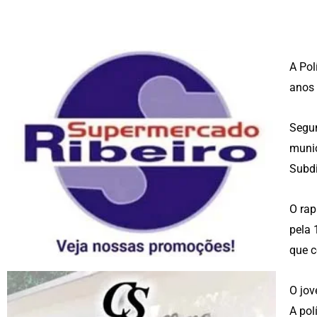
A Pol
anos 
Segun
munic
Subdi
O rap
pela 
que c
O jov
A pol