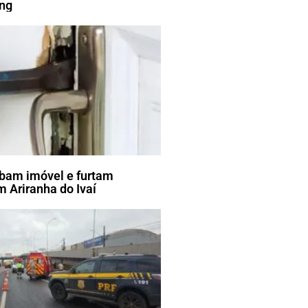
ang
bam imóvel e furtam
 Ariranha do Ivaí