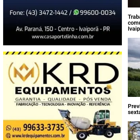
Trab
comu
Ivai
Prev
sexta