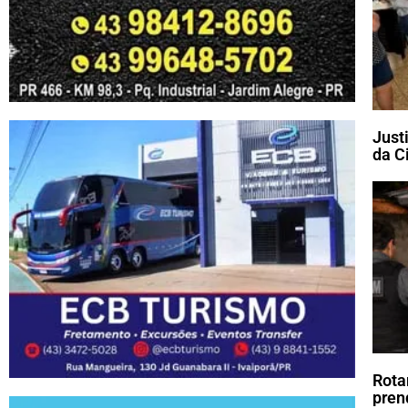
Just
da C
Rota
pren