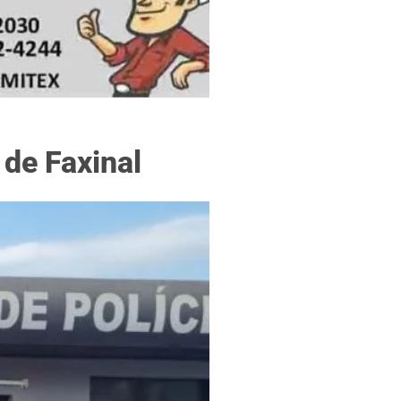
f
 de Faxinal