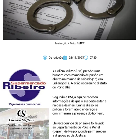
Ilustração / Foto: PMPR
Da redação
02/11/2025
07:30
A Polícia Militar (PM) prendeu um
homem com mandado de prisão em
aberto na manhã de sábado (1º) em
Lidianópolis. A ação ocorreu no distrito
de Porto Ubá.
Segundo a PM, a equipe recebeu
informações de que o suspeito estaria
na casa da mãe. Diante disso, os
policiais foram até o endereço e
confirmaram a presença do homem.
Ele recebeu voz de prisão e foi levado
ao Departamento de Polícia Penal
(Depen) de Ivaiporã, onde permaneceu
à disposição da Justiça.