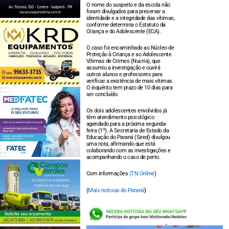
O nome do suspeito e da escola não
foram divulgados para preservar a
identidade e a integridade das vítimas,
conforme determina o Estatuto da
Criança e do Adolescente (ECA).
O caso foi encaminhado ao Núcleo de
Proteção à Criança e ao Adolescente
Vítimas de Crimes (Nucria), que
assumiu a investigação e ouvirá
outros alunos e professores para
verificar a existência de mais vítimas.
O inquérito tem prazo de 10 dias para
ser concluído.
Os dois adolescentes envolvidos já
têm atendimento psicológico
agendado para a próxima segunda-
feira (1º). A Secretaria de Estado da
Educação do Paraná (Seed) divulgou
uma nota, afirmando que está
colaborando com as investigações e
acompanhando o caso de perto.
Com informações
(TN Online
)
(
Mais notícias do Paraná
)
LEIA TAMBÉM: