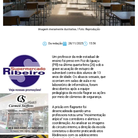
Imagem meramente ilustrativa / Foto: Reprodução
Da redação
28/11/2025
15:56
Um professor da rede estadual de
ensino foi preso em Foz do Iguaçu
(PR
)
na última quarta-feira (26) sob a
grave acusação de estupro de
vulnerável contra dois alunos de 13
anos de idade. Os abusos sexuais, que
ocorriam em salas de aula e no
laboratório de informática, foram
descobertos após a equipe
pedagógica da escola flagrar as ações
por meio de câmeras de segurança.
A prisão em flagrante foi
desencadeada quando uma
professora notou uma “movimentação
atípica” nos corredores e alertou a
coordenação. Ao analisar as imagens
do circuito interno, a direção da escola
constatou o docente praticando atos
libidinosos com os adolescentes