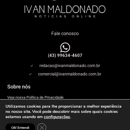
Fale conosco
(43) 99634-4607
redacao@ivanmaldonado.com.br
comercial@ivanmaldonado.com.br
Sobre nós
Veja nossa Política de Privacidade
Utilizamos cookies para lhe proporcionar a melhor experiência
Copyright
no nosso site. Você pode descobrir mais sobre quais cookies
estamos usando em
configurações
.
Expediente
Close GDPR Cookie Banner
© 2026 IVAN MALDONADO – NOTÍCIAS ONLINE– Todos os
Ok! Entendi