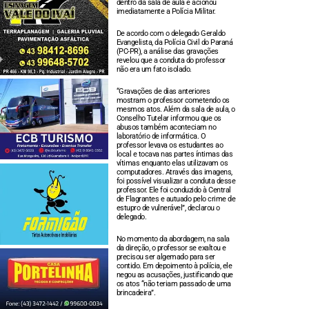
dentro da sala de aula e acionou
imediatamente a Polícia Militar.
De acordo com o delegado Geraldo
Evangelista, da Polícia Civil do Paraná
(PC-PR), a análise das gravações
revelou que a conduta do professor
não era um fato isolado.
“Gravações de dias anteriores
mostram o professor cometendo os
mesmos atos. Além da sala de aula, o
Conselho Tutelar informou que os
abusos também aconteciam no
laboratório de informática. O
professor levava os estudantes ao
local e tocava nas partes íntimas das
vítimas enquanto elas utilizavam os
computadores. Através das imagens,
foi possível visualizar a conduta desse
professor. Ele foi conduzido à Central
de Flagrantes e autuado pelo crime de
estupro de vulnerável”, declarou o
delegado.
No momento da abordagem, na sala
da direção, o professor se exaltou e
precisou ser algemado para ser
contido. Em depoimento à polícia, ele
negou as acusações, justificando que
os atos “não teriam passado de uma
brincadeira”.