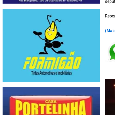
deput
Repor
(
Mais