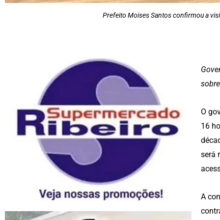
Prefeito Moises Santos confirmou a visi
Gover
sobre
O gov
16 ho
décad
será 
acess
A con
contr