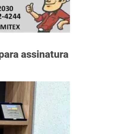
f
 para assinatura