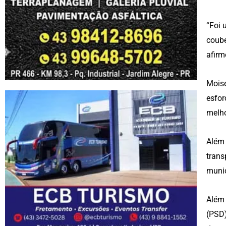
“Foi 
coube
afirm
Moisé
esfor
melho
Além 
trans
munic
Além 
(PSD)