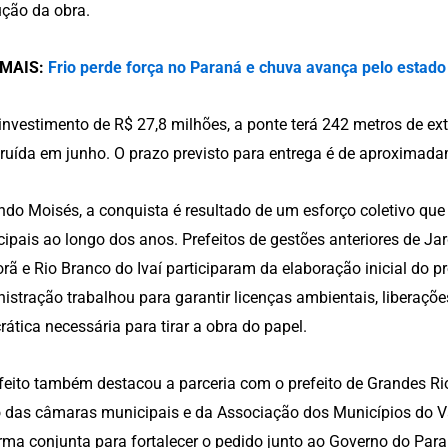
ção da obra.
 MAIS:
Frio perde força no Paraná e chuva avança pelo estado a
nvestimento de R$ 27,8 milhões, a ponte terá 242 metros de ex
ruída em junho. O prazo previsto para entrega é de aproximad
do Moisés, a conquista é resultado de um esforço coletivo que
ipais ao longo dos anos. Prefeitos de gestões anteriores de Jar
orã e Rio Branco do Ivaí participaram da elaboração inicial do p
istração trabalhou para garantir licenças ambientais, liberações
rática necessária para tirar a obra do papel.
feito também destacou a parceria com o prefeito de Grandes Rio
 das câmaras municipais e da Associação dos Municípios do Va
rma conjunta para fortalecer o pedido junto ao Governo do Para