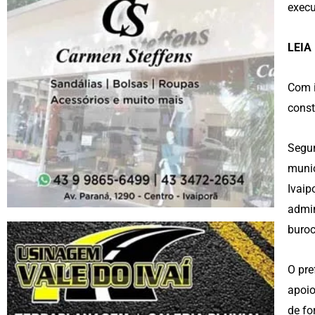
execu
LEIA
Com i
const
Segun
munic
Ivaip
admin
buroc
O pre
apoio
de fo