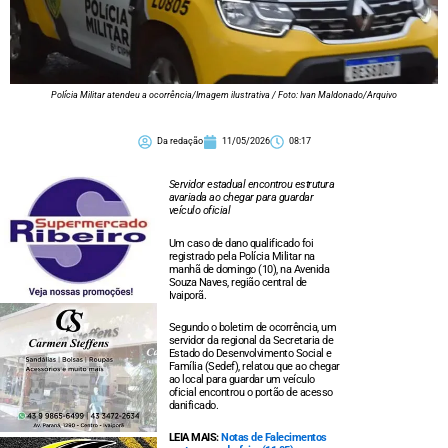
Polícia Militar atendeu a ocorrência/Imagem ilustrativa / Foto: Ivan Maldonado/Arquivo
Da redação
11/05/2026
08:17
Servidor estadual encontrou estrutura
avariada ao chegar para guardar
veículo oficial
Um caso de dano qualificado foi
registrado pela Polícia Militar na
manhã de domingo (10), na Avenida
Souza Naves, região central de
Ivaiporã.
Segundo o boletim de ocorrência, um
servidor da regional da Secretaria de
Estado do Desenvolvimento Social e
Família (Sedef), relatou que ao chegar
ao local para guardar um veículo
oficial encontrou o portão de acesso
danificado.
LEIA MAIS:
Notas de Falecimentos