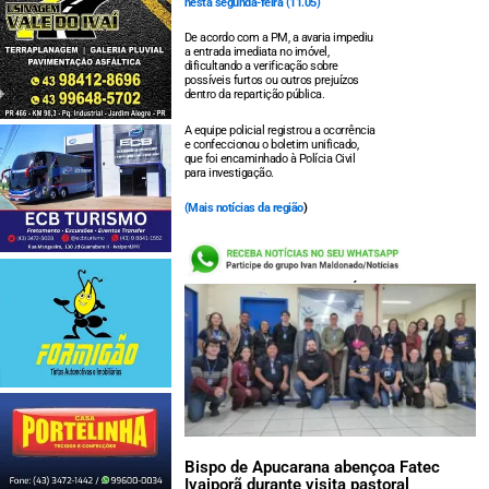
nesta segunda-feira (11.05)
De acordo com a PM, a avaria impediu
a entrada imediata no imóvel,
dificultando a verificação sobre
possíveis furtos ou outros prejuízos
dentro da repartição pública.
A equipe policial registrou a ocorrência
e confeccionou o boletim unificado,
que foi encaminhado à Polícia Civil
para investigação.
(
Mais notícias da região
)
LEIA TAMBÉM:
Bispo de Apucarana abençoa Fatec
Ivaiporã durante visita pastoral