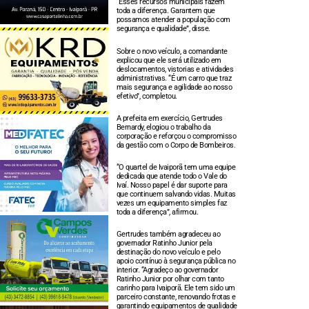
“Esses recursos municipais fazem
toda a diferença. Garantem que
possamos atender a população com
segurança e qualidade”, disse.
Sobre o novo veículo, a comandante
explicou que ele será utilizado em
deslocamentos, vistorias e atividades
administrativas. “É um carro que traz
mais segurança e agilidade ao nosso
efetivo”, completou.
A prefeita em exercício, Gertrudes
Bernardy, elogiou o trabalho da
corporação e reforçou o compromisso
da gestão com o Corpo de Bombeiros.
“O quartel de Ivaiporã tem uma equipe
dedicada que atende todo o Vale do
Ivaí. Nosso papel é dar suporte para
que continuem salvando vidas. Muitas
vezes um equipamento simples faz
toda a diferença”, afirmou.
Gertrudes também agradeceu ao
governador Ratinho Junior pela
destinação do novo veículo e pelo
apoio contínuo à segurança pública no
interior. “Agradeço ao governador
Ratinho Junior por olhar com tanto
carinho para Ivaiporã. Ele tem sido um
parceiro constante, renovando frotas e
garantindo equipamentos de qualidade