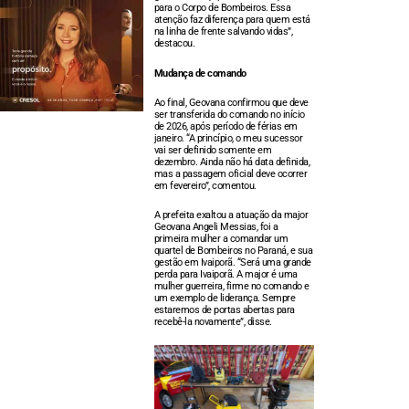
para o Corpo de Bombeiros. Essa
atenção faz diferença para quem está
na linha de frente salvando vidas”,
destacou.
Mudança de comando
Ao final, Geovana confirmou que deve
ser transferida do comando no início
de 2026, após período de férias em
janeiro. “A princípio, o meu sucessor
vai ser definido somente em
dezembro. Ainda não há data definida,
mas a passagem oficial deve ocorrer
em fevereiro”, comentou.
A prefeita exaltou a atuação da major
Geovana Angeli Messias, foi a
primeira mulher a comandar um
quartel de Bombeiros no Paraná, e sua
gestão em Ivaiporã. “Será uma grande
perda para Ivaiporã. A major é uma
mulher guerreira, firme no comando e
um exemplo de liderança. Sempre
estaremos de portas abertas para
recebê-la novamente”, disse.