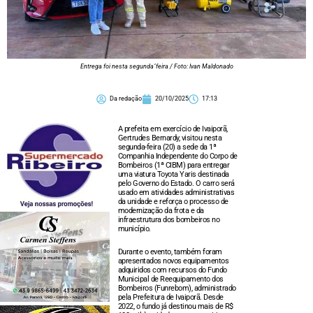
Entrega foi nesta segunda´feira / Foto: Ivan Maldonado
Da redação
20/10/2025
17:13
A prefeita em exercício de Ivaiporã,
Gertrudes Bernardy, visitou nesta
segunda-feira (20) a sede da 1ª
Companhia Independente do Corpo de
Bombeiros (1ª CIBM) para entregar
uma viatura Toyota Yaris destinada
pelo Governo do Estado. O carro será
usado em atividades administrativas
da unidade e reforça o processo de
modernização da frota e da
infraestrutura dos bombeiros no
município.
Durante o evento, também foram
apresentados novos equipamentos
adquiridos com recursos do Fundo
Municipal de Reequipamento dos
Bombeiros (Funrebom), administrado
pela Prefeitura de Ivaiporã. Desde
2022, o fundo já destinou mais de R$