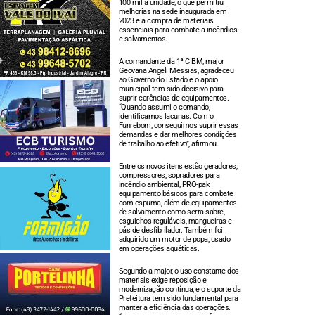
100 mil à unidade, o que permitiu
melhorias na sede inaugurada em
2023 e a compra de materiais
essenciais para combate a incêndios
e salvamentos.
A comandante da 1ª CIBM, major
Geovana Angeli Messias, agradeceu
ao Governo do Estado e o apoio
municipal tem sido decisivo para
suprir carências de equipamentos.
“Quando assumi o comando,
identificamos lacunas. Com o
Funrebom, conseguimos suprir essas
demandas e dar melhores condições
de trabalho ao efetivo”, afirmou.
Entre os novos itens estão geradores,
compressores, sopradores para
incêndio ambiental, PRO-pak
equipamento básicos para combate
com espuma, além de equipamentos
de salvamento como serra-sabre,
esguichos reguláveis, mangueiras e
pás de desfibrilador. Também foi
adquirido um motor de popa, usado
em operações aquáticas.
Segundo a major, o uso constante dos
materiais exige reposição e
modernização contínua, e o suporte da
Prefeitura tem sido fundamental para
manter a eficiência das operações.