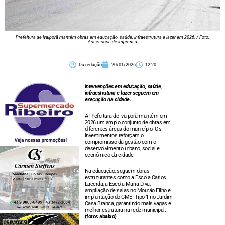
Prefeitura de Ivaiporã mantém obras em educação, saúde, infraestrutura e lazer em 2026. / Foto:
Assessoria de Imprensa
Da redação
20/01/2026
12:20
Intervenções em educação, saúde,
infraestrutura e lazer seguem em
execução na cidade.
A Prefeitura de Ivaiporã mantém em
2026 um amplo conjunto de obras em
diferentes áreas do município. Os
investimentos reforçam o
compromisso da gestão com o
desenvolvimento urbano, social e
econômico da cidade.
Na educação, seguem obras
estruturantes como a Escola Carlos
Lacerda, a Escola Maria Diva,
ampliação de salas no Mourão Filho e
implantação do CMEI Tipo 1 no Jardim
Casa Branca, garantindo mais vagas e
melhor estrutura na rede municipal.
(fotos abaixo)