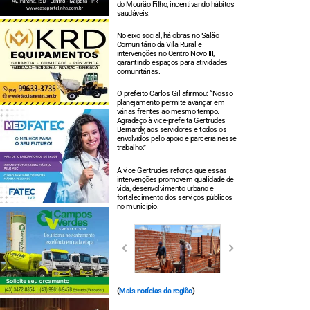
do Mourão Filho, incentivando hábitos
saudáveis.
No eixo social, há obras no Salão
Comunitário da Vila Rural e
intervenções no Centro Novo III,
garantindo espaços para atividades
comunitárias.
O prefeito Carlos Gil afirmou: “Nosso
planejamento permite avançar em
várias frentes ao mesmo tempo.
Agradeço à vice-prefeita Gertrudes
Bernardy, aos servidores e todos os
envolvidos pelo apoio e parceria nesse
trabalho.”
A vice Gertrudes reforça que essas
intervenções promovem qualidade de
vida, desenvolvimento urbano e
fortalecimento dos serviços públicos
no município.
(
Mais notícias da região
)