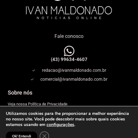
Fale conosco
(43) 99634-4607
redacao@ivanmaldonado.com.br
comercial@ivanmaldonado.com.br
Sobre nós
Veja nossa Política de Privacidade
Utilizamos cookies para lhe proporcionar a melhor experiência
Copyright
no nosso site. Você pode descobrir mais sobre quais cookies
estamos usando em
configurações
.
Expediente
Close GDPR Cookie Banner
© 2026 IVAN MALDONADO – NOTÍCIAS ONLINE– Todos os
Ok! Entendi