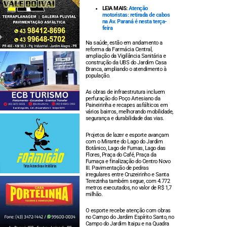
LEIA MAIS:
Atenção
motoristas: retirada de cabos
na Av. Paraná é nesta terça-
feira
Na saúde, estão em andamento a
reforma da Farmácia Central,
ampliação da Vigilância Sanitária e
construção da UBS do Jardim Casa
Branca, ampliando o atendimento à
população.
As obras de infraestrutura incluem
perfuração do Poço Artesiano da
Paineirinha e recapes asfálticos em
vários bairros, melhorando mobilidade,
segurança e durabilidade das vias.
Projetos de lazer e esporte avançam
com o Mirante do Lago do Jardim
Botânico, Lago de Furnas, Lago das
Flores, Praça do Café, Praça da
Fumaça e finalização do Centro Novo
III. Pavimentação de pedras
irregulares entre Cruzeirinho e Santa
Terezinha também segue, com 4.772
metros executados, no valor de R$ 1,7
milhão.
O esporte recebe atenção com obras
no Campo do Jardim Espírito Santo, no
Campo do Jardim Itaipu e na Quadra