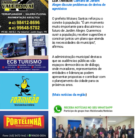
LEIA TAMBÉM:
Câmara de Jardim
Alegre discute problemas de deriva de
agrotóxico
O prefeito Moises Santos reforçou o
convite à população. “É um momento
muito importante para discutirmos o
futuro de Jardim Alegre. Queremos
ouvir a população, receber sugestões e
construir juntos um plano que atenda
às necessidades do município”,
afirmou.
A administração municipal destaca
que as audiências públicas são
espaços democráticos de diálogo,
onde moradores, representantes de
entidades e lideranças podem
apresentar propostas e contribuir com
o planejamento da cidade para os
próximos anos.
(
Mais notícias da região
)
LEIA TAMBÉM: