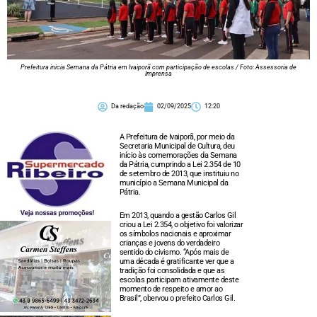
Prefeitura inicia Semana da Pátria em Ivaiporã com participação de escolas / Foto: Assessoria de
Imprensa
Da redação
02/09/2025
12:20
A Prefeitura de Ivaiporã, por meio da
Secretaria Municipal de Cultura, deu
início às comemorações da Semana
da Pátria, cumprindo a Lei 2.354 de 10
de setembro de 2013, que instituiu no
município a Semana Municipal da
Pátria.
Em 2013, quando a gestão Carlos Gil
criou a Lei 2.354, o objetivo foi valorizar
os símbolos nacionais e aproximar
crianças e jovens do verdadeiro
sentido do civismo. “Após mais de
uma década é gratificante ver que a
tradição foi consolidada e que as
escolas participam ativamente deste
momento de respeito e amor ao
Brasil”, obervou o prefeito Carlos Gil.