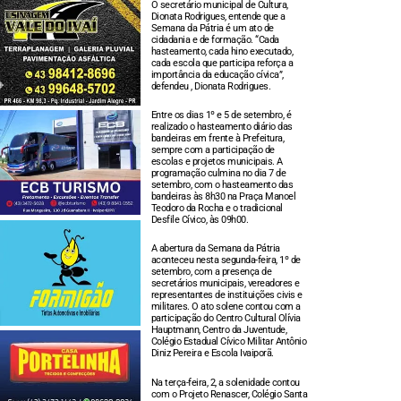
O secretário municipal de Cultura,
Dionata Rodrigues, entende que a
Semana da Pátria é um ato de
cidadania e de formação. “Cada
hasteamento, cada hino executado,
cada escola que participa reforça a
importância da educação cívica”,
defendeu , Dionata Rodrigues.
Entre os dias 1º e 5 de setembro, é
realizado o hasteamento diário das
bandeiras em frente à Prefeitura,
sempre com a participação de
escolas e projetos municipais. A
programação culmina no dia 7 de
setembro, com o hasteamento das
bandeiras às 8h30 na Praça Manoel
Teodoro da Rocha e o tradicional
Desfile Cívico, às 09h00.
A abertura da Semana da Pátria
aconteceu nesta segunda-feira, 1º de
setembro, com a presença de
secretários municipais, vereadores e
representantes de instituições civis e
militares. O ato solene contou com a
participação do Centro Cultural Olívia
Hauptmann, Centro da Juventude,
Colégio Estadual Cívico Militar Antônio
Diniz Pereira e Escola Ivaiporã.
Na terça-feira, 2, a solenidade contou
com o Projeto Renascer, Colégio Santa