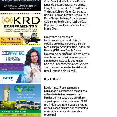
Olga, Colégio Idália Rocha e Escola
Ignes de Souza Caetano. Na quarta-
feira, 3, será a vez do Projeto Casa de
Vivência, Colégio Mater Consolatrix,
Colégio Barbosa Ferraz e Escola Leila
Diniz. Na quinta-feira, 4, participam o
Colégio Barão do Cerro Azul, Colégio
Objetivo, Escola Bento Viana e Escola
Maria Diva.
Encerrando a semana de
hasteamentos, na sexta-feira, 5,
estarão presentes o Colégio Bento
Mossurunga, Sesc, Instituto Federal do
Paraná (IFPR) e a Escola Carlos
Lacerda. As cerimônias iniciam com o
convite às autoridades municipais e
instituições, execução dos Hinos
Nacional, Independência e de Ivaiporã
– e o hasteamento das bandeiras do
Brasil, Paraná e de Ivaiporã.
Desfile Cívico
No domingo, 7 de setembro, a
população é convidada a prestigiar a
solenidade de hasteamento das
bandeiras, marcada para as 08h30,
seguida pelo Desfile Cívico às 09h00,
reunindo escolas, entidades e forças
de segurança em um dos momentos
mais significativos do calendário
municipal.