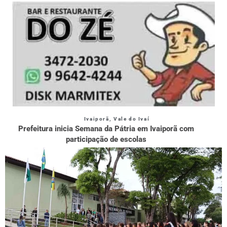
Ivaiporã
,
Vale do Ivaí
Prefeitura inicia Semana da Pátria em Ivaiporã com
participação de escolas