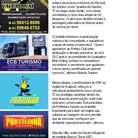
mata e dá acesso a trechos do Rio Ivaí,
em pontos como “prainha do bambu”.
“É um lugar muito bonito, com várias
corredeiras e uma vista ampla do rio”,
destacou. O percurso também incluiu a
passagem pela balsa do Marolo antes
do retorno ao Serai.
O prefeito destacou a participação
massiva da comunidade, e agradeceu
o apoio de todos os parceiros. “Quero
agradecer ao Rotary Club pela
dedicação e demais parceiros, ao vice
Zé Careca, ao presidente do Legislativo
Beto Roling, a todos os vereadores,
secretários e servidores que ajudaram
a fazer desta caminhada um grande
sucesso”, afirmou Moisés Santos.
Eliana Vargas, coordenadora do IDR na
região de Ivaiporã, reforçou a
relevância ambiental do novo circuito.
“É um privilégio caminhar dentro de
uma área de preservação, onde tudo
está bem conservado. Essa iniciativa
da Prefeitura mostra um trabalho
importante para abrir um trajeto que
valoriza as margens do rio e permite
que as pessoas conheçam um
ambiente natural preservado”, afirmou.
Maurílio Villa, chefe do Núcleo Regional
do Instituto Água e Terra (IAT),