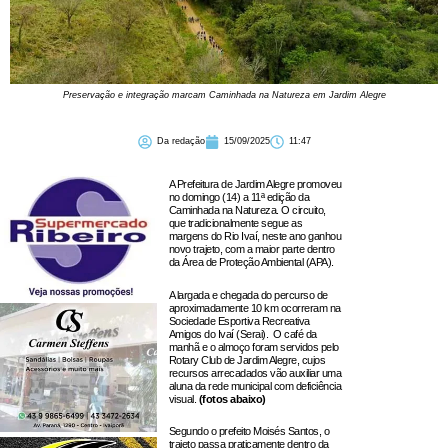
Preservação e integração marcam Caminhada na Natureza em Jardim Alegre
Da redação
15/09/2025
11:47
A Prefeitura de Jardim Alegre promoveu
no domingo (14) a 11ª edição da
Caminhada na Natureza. O circuito,
que tradicionalmente segue as
margens do Rio Ivaí, neste ano ganhou
novo trajeto, com a maior parte dentro
da Área de Proteção Ambiental (APA).
A largada e chegada do percurso de
aproximadamente 10 km ocorreram na
Sociedade Esportiva Recreativa
Amigos do Ivaí (Serai). O café da
manhã e o almoço foram servidos pelo
Rotary Club de Jardim Alegre, cujos
recursos arrecadados vão auxiliar uma
aluna da rede municipal com deficiência
visual.
(fotos abaixo)
Segundo o prefeito Moisés Santos, o
trajeto passa praticamente dentro da