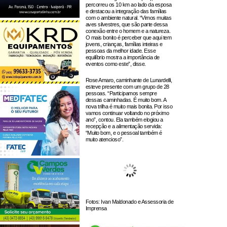
percorreu os 10 km ao lado da esposa
e destacou a integração das famílias
com o ambiente natural. “Vimos muitas
aves silvestres, que são parte dessa
conexão entre o homem e a natureza.
O mais bonito é perceber que aqui tem
jovens, crianças, famílias inteiras e
pessoas da melhor idade. Esse
equilíbrio mostra a importância de
eventos como este”, disse.
Rose Amaro, caminhante de Lunardelli,
esteve presente com um grupo de 28
pessoas. “Participamos sempre
dessas caminhadas. É muito bom. A
nova trilha é muito mais bonita. Por isso
vamos continuar voltando no próximo
ano”, contou. Ela também elogiou a
recepção e a alimentação servida:
“Muito bom, e o pessoal também é
muito atencioso”.
Fotos: Ivan Maldonado e Assessoria de
Imprensa