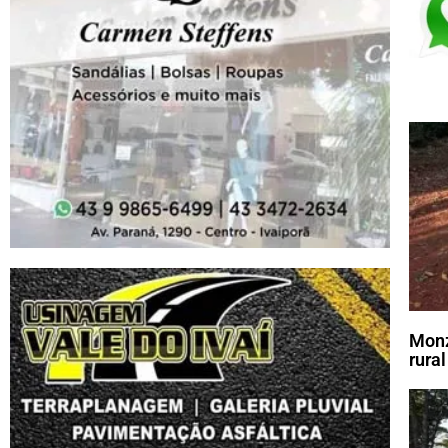
Monz
rural