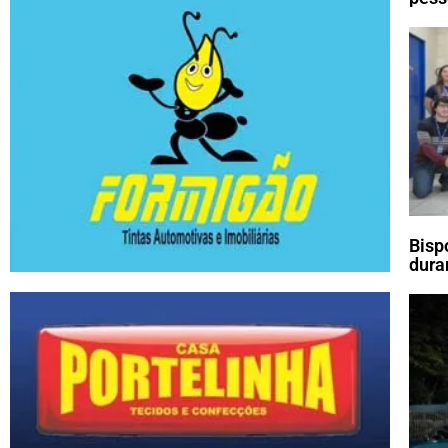
Bisp
dura