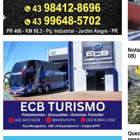
Nota
08)
Qued
pess