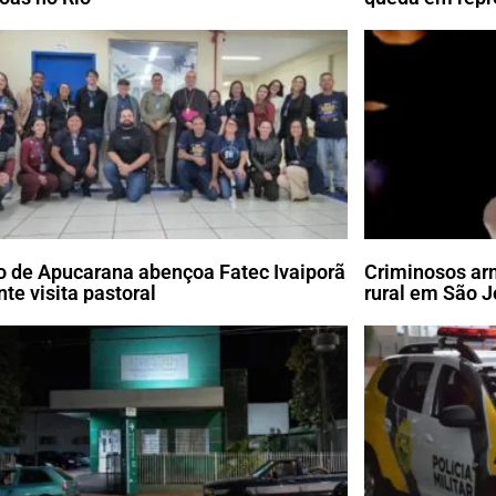
o de Apucarana abençoa Fatec Ivaiporã
Criminosos ar
nte visita pastoral
rural em São J