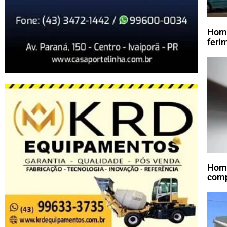
Home
feri
Home
comp