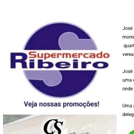
José 
morre
quart
verea
José 
uma e
onde 
Uma p
deleg