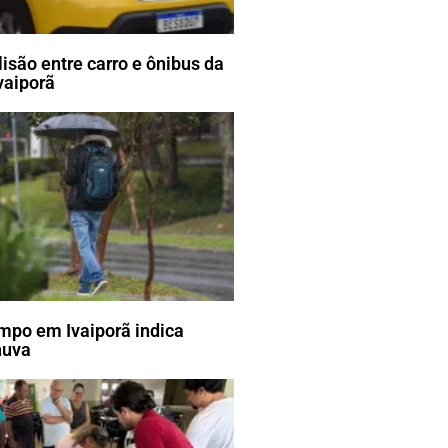
lisão entre carro e ônibus da
vaiporã
mpo em Ivaiporã indica
huva