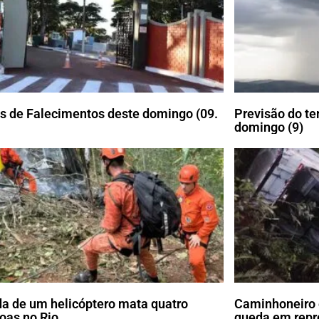
s de Falecimentos deste domingo (09.
Previsão do te
domingo (9)
a de um helicóptero mata quatro
Caminhoneiro 
oas no Rio
queda em repr