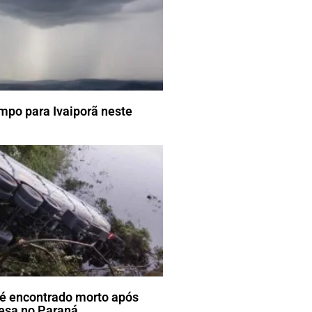
mpo para Ivaiporã neste
é encontrado morto após
esa no Paraná