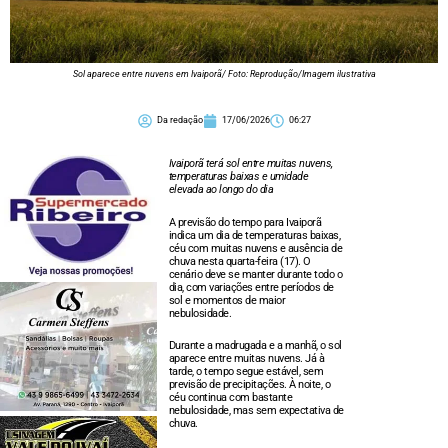
Sol aparece entre nuvens em Ivaiporã/ Foto: Reprodução/Imagem ilustrativa
Da redação
17/06/2026
06:27
Ivaiporã terá sol entre muitas nuvens,
temperaturas baixas e umidade
elevada ao longo do dia
A previsão do tempo para Ivaiporã
indica um dia de temperaturas baixas,
céu com muitas nuvens e ausência de
chuva nesta quarta-feira (17). O
cenário deve se manter durante todo o
dia, com variações entre períodos de
sol e momentos de maior
nebulosidade.
Durante a madrugada e a manhã, o sol
aparece entre muitas nuvens. Já à
tarde, o tempo segue estável, sem
previsão de precipitações. À noite, o
céu continua com bastante
nebulosidade, mas sem expectativa de
chuva.