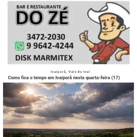
Ivaiporã
,
Vale do Ivaí
Como fica o tempo em Ivaiporã nesta quarta-feira (17)