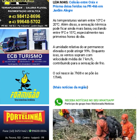
LEIA MAIS:
Colisão entre Onix e
Prisma deixa feridos na PR-466 em
Jardim Alegre
As temperaturas variam entre 10°C e
20°C. Além disso, a sensação térmica
pode ficar ainda mais baixa, oscilando
entre 9°C e 15°C, especialmente nas
primeiras horas do dia.
A umidade relativa do ar permanece
elevada e pode atingir 99%. Enquanto
isso, os ventos sopram com
velocidade média de 7 km/h,
contribuindo para a sensação de frio.
O sol nasce às 7h08 e se põe às
17h46.
(
Mais notícias da região
)
LEIA TAMBÉM: