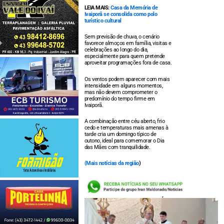
LEIA MAIS:
Casa da Memória de
Ivaiporã se consolida como polo
turístico cultural
Sem previsão de chuva, o cenário
favorece almoços em família, visitas e
celebrações ao longo do dia,
especialmente para quem pretende
aproveitar programações fora de casa.
Os ventos podem aparecer com mais
intensidade em alguns momentos,
mas não devem comprometer o
predomínio do tempo firme em
Ivaiporã.
A combinação entre céu aberto, frio
cedo e temperaturas mais amenas à
tarde cria um domingo típico de
outono, ideal para comemorar o Dia
das Mães com tranquilidade.
(
Mais notícias da região
)
LEIA TAMBÉM: