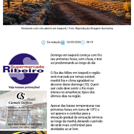
Horizonte com céu aberto em Ivaiporã / Foto: Reprodução/Imagem Ilustrativa
Da redação
10/05/2026
06:19
Domingo em Ivaiporã começa com frio
nas primeiras horas, sem chuva, e terá
sol predominando ao longo do dia
O Dia das Mães em Ivaiporã e região
será marcado por tempo estável,
manhã fria e clima agradável no
decorrer deste domingo (10). Quem
sair cedo deve sentir o frio mais
intenso no amanhecer, típico dos
últimos dias na região.
Apesar das baixas temperaturas nas
primeiras horas, em torno de 10ºC o
sol aparece e contribui para a
elevação gradual da sensação térmica
ao longo da manhã, deixando o período
da tarde mais confortável para
atividades ao ar livre.