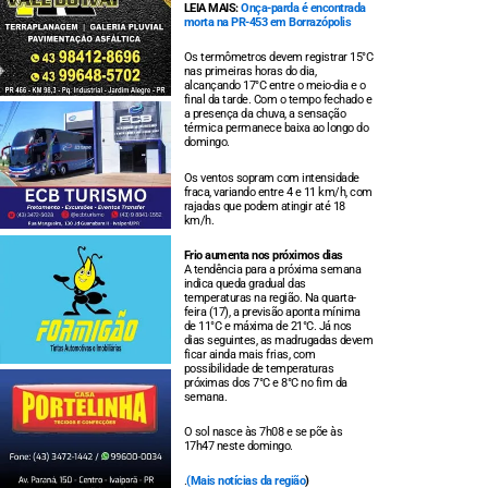
LEIA MAIS:
Onça-parda é encontrada
morta na PR-453 em Borrazópolis
Os termômetros devem registrar 15°C
nas primeiras horas do dia,
alcançando 17°C entre o meio-dia e o
final da tarde. Com o tempo fechado e
a presença da chuva, a sensação
térmica permanece baixa ao longo do
domingo.
Os ventos sopram com intensidade
fraca, variando entre 4 e 11 km/h, com
rajadas que podem atingir até 18
km/h.
Frio aumenta nos próximos dias
A tendência para a próxima semana
indica queda gradual das
temperaturas na região. Na quarta-
feira (17), a previsão aponta mínima
de 11°C e máxima de 21°C. Já nos
dias seguintes, as madrugadas devem
ficar ainda mais frias, com
possibilidade de temperaturas
próximas dos 7°C e 8°C no fim da
semana.
O sol nasce às 7h08 e se põe às
17h47 neste domingo.
.
(
Mais notícias da região
)