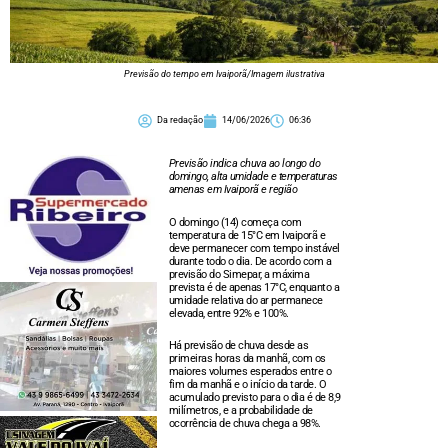
Previsão do tempo em Ivaiporã/Imagem ilustrativa
Da redação
14/06/2026
06:36
Previsão indica chuva ao longo do
domingo, alta umidade e temperaturas
amenas em Ivaiporã e região
O domingo (14) começa com
temperatura de 15°C em Ivaiporã e
deve permanecer com tempo instável
durante todo o dia. De acordo com a
previsão do Simepar, a máxima
prevista é de apenas 17°C, enquanto a
umidade relativa do ar permanece
elevada, entre 92% e 100%.
Há previsão de chuva desde as
primeiras horas da manhã, com os
maiores volumes esperados entre o
fim da manhã e o início da tarde. O
acumulado previsto para o dia é de 8,9
milímetros, e a probabilidade de
ocorrência de chuva chega a 98%.