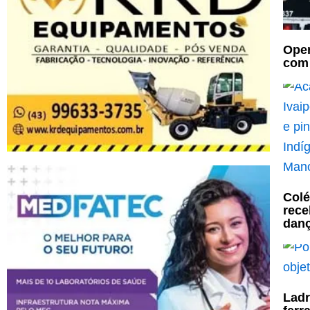
Oper
com 
Colé
rece
danç
Ladr