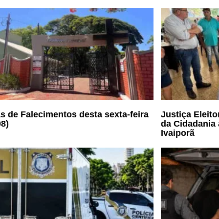
s de Falecimentos desta sexta-feira
Justiça Eleit
08)
da Cidadania 
Ivaiporã