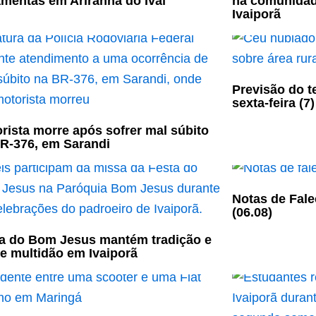
amentas em Ariranha do Ivaí
na comunidad
Ivaiporã
Previsão do t
sexta-feira (7)
rista morre após sofrer mal súbito
R-376, em Sarandi
Notas de Fale
(06.08)
a do Bom Jesus mantém tradição e
e multidão em Ivaiporã