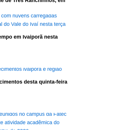
e de Três Ranchinhos, em
empo em Ivaiporã nesta
cimentos desta quinta-feira