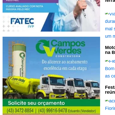
ferr
Moto
na B
Fest
reún