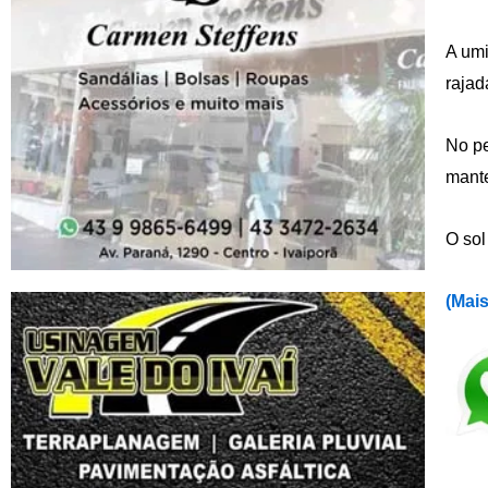
A umi
rajad
No pe
mante
O sol
(
Mais