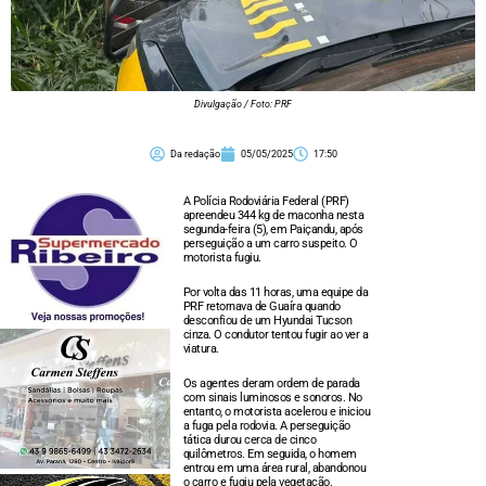
Divulgação / Foto: PRF
Da redação
05/05/2025
17:50
A Polícia Rodoviária Federal (PRF)
apreendeu 344 kg de maconha nesta
segunda-feira (5), em Paiçandu, após
perseguição a um carro suspeito. O
motorista fugiu.
Por volta das 11 horas, uma equipe da
PRF retornava de Guaíra quando
desconfiou de um Hyundai Tucson
cinza. O condutor tentou fugir ao ver a
viatura.
Os agentes deram ordem de parada
com sinais luminosos e sonoros. No
entanto, o motorista acelerou e iniciou
a fuga pela rodovia. A perseguição
tática durou cerca de cinco
quilômetros. Em seguida, o homem
entrou em uma área rural, abandonou
o carro e fugiu pela vegetação.