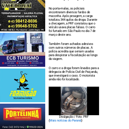
No porta-malas, os policiais
encontraram diversos fardos de
maconha. Após pesagem, a carga
totalizou 344 quilos da droga. Durante
a checagem, a PRF constatou que o
veículo usava placas falsas. O carro
foi furtado em São Paulo no dia 7 de
março deste ano.
Também foram achados adesivos
com outros números de placas. A
polícia acredita que seriam usados
para despistar a fiscalização ao longo
da viagem.
O carro e a droga foram levados para a
delegacia de Polícia Civil de Paiçandu,
que investigará o caso. O motorista
ainda não foi localizado.
Divulgação / Foto: PRF
(
Mais notícias do Paraná
)