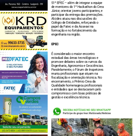
51º EPEC – além de integrar a equipe
de mentores do 1º Hackathon do Crea
Júnior, orientar jovens participantes, e
participar da entrega das premiações.
Alcides atuou nas discussões do
Colégio de Entidades, reforçando o
papel da Fatec e da Asseavi na
formação e no fortalecimento da
engenharia na região.
EPEC
É considerado o maior encontro
estadual das áreas tecnológicas e
promove debates sobre os rumos da
Engenharia, Agronomia e Geociências.
Paralelamente, o Fórum de Inspetores
reuniu profissionais que atuam na
fiscalização e orientação técnica. No
encerramento, o Prêmio Crea da
Qualidade homenageou profissionais
e entidades que se destacaram pelo
compromisso com boas práticas de
gestão e excelência técnica.
LEIA TAMBÉM: