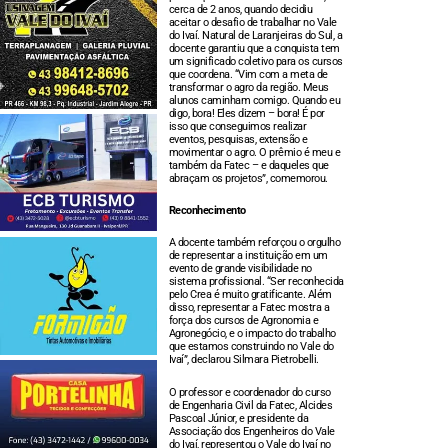
cerca de 2 anos, quando decidiu
aceitar o desafio de trabalhar no Vale
do Ivaí. Natural de Laranjeiras do Sul, a
docente garantiu que a conquista tem
um significado coletivo para os cursos
que coordena. “Vim com a meta de
transformar o agro da região. Meus
alunos caminham comigo. Quando eu
digo, bora! Eles dizem – bora! É por
isso que conseguimos realizar
eventos, pesquisas, extensão e
movimentar o agro. O prêmio é meu e
também da Fatec – e daqueles que
abraçam os projetos”, comemorou.
Reconhecimento
A docente também reforçou o orgulho
de representar a instituição em um
evento de grande visibilidade no
sistema profissional. “Ser reconhecida
pelo Crea é muito gratificante. Além
disso, representar a Fatec mostra a
força dos cursos de Agronomia e
Agronegócio, e o impacto do trabalho
que estamos construindo no Vale do
Ivaí”, declarou Silmara Pietrobelli.
O professor e coordenador do curso
de Engenharia Civil da Fatec, Alcides
Pascoal Júnior, e presidente da
Associação dos Engenheiros do Vale
do Ivaí, representou o Vale do Ivaí no