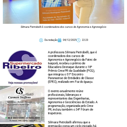
Silmara Pietrobelli é coordenadora dos cursos de Agronomia e Agronegócio
Da redação
04/12/2025
22:23
A professora Silmara Pietrobelli, que é
coordenadora dos cursos de
Agronomia e Agronegócio da Fatec de
Ivaiporã, recebeu o prêmio de
Educadora Destaque durante o 18º
Prêmio Crea-PR da Qualidade (PCQ),
que integrou o 51º Encontro
Paranaense de Entidades de Classe
(EPEC), realizado em Foz do Iguaçu.
O evento anualmente reúne
profissionais, lideranças e
representantes das Engenharias,
Agronomia e Geociências do Estado. A
programação, organizada pelo Crea-
PR, incluiu também o 34º Fórum de
Inspetores.
Silmara Pietrobelli afirmou que a
premiação coroa um ciclo iniciado, há