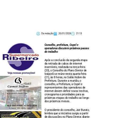
Da redação
20/01/2026
21:13
Conselho, prefeitura, Copel e
operadoras discutem próximos passos
do trabalho
Após a conclusão da segunda etapa
da retirada de cabos de internet
inservíveis, realizada na terça-feira
(20), o Conselho do Plano Diretor de
Ivaiporã se reúne nesta quarta-feira
(21), às 8 horas, no Salão Nobre da
Prefeitura. Durante a reunião, o
conselho, a Prefeitura, a Copel e
representantes das operadoras de
internet devem definir novos trechos,
cronograma e prioridades para as
próximas etapas do trabalho ao longo
dos próximos meses.
O presidente do conselho, Jair Burato,
lembra que a iniciativa surgiu a partir
de discussões no Plano Diretor, diante