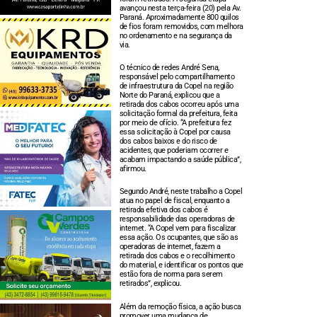
avançou nesta terça-feira (20) pela Av.
Paraná. Aproximadamente 800 quilos
de fios foram removidos, com melhora
no ordenamento e na segurança da
via.
O técnico de redes André Sena,
responsável pelo compartilhamento
de infraestrutura da Copel na região
Norte do Paraná, explicou que a
retirada dos cabos ocorreu após uma
solicitação formal da prefeitura, feita
por meio de ofício. “A prefeitura fez
essa solicitação à Copel por causa
dos cabos baixos e do risco de
acidentes, que poderiam ocorrer e
acabam impactando a saúde pública”,
afirmou.
Segundo André, neste trabalho a Copel
atua no papel de fiscal, enquanto a
retirada efetiva dos cabos é
responsabilidade das operadoras de
internet. “A Copel vem para fiscalizar
essa ação. Os ocupantes, que são as
operadoras de internet, fazem a
retirada dos cabos e o recolhimento
do material, e identificar os pontos que
estão fora de norma para serem
retirados”, explicou.
Além da remoção física, a ação busca
promover uma mudança de