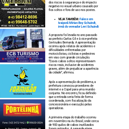
dos riscos à segurança e do impacto
negativo no visual urbano causado por
fios soltos e fora de uso nos postes.
VEJA TAMBÉM:
Falece em
Ivaiporã Mirian Boy Schuindt,
irmã do vereador Levi Schuindt
A proposta foi levada no ano passado
ao prefeito Carlos Gil e à vice-prefeita
Gertrudes Bernardy. A apresentação
ocorreu após relatos de acidentes e
dificuldades enfrentadas por
motociclistas, ciclistas e pedestres
em vias com grande circulação.
“Esses cabos soltos representavam
riscos reais, inclusive de acidentes
graves, além de prejudicar a aparência
da cidade”, afirmou.
Após a apresentação do problema, a
prefeitura convocou provedores de
internet e a Copel para uma reunião
conjunta. No encontro, ficou definido
que a retirada seria feita de forma
coordenada, com fiscalização da
concessionária e execução pelas
operadoras.
A primeira etapa do trabalho ocorreu
em novembro na Av. Brasil, onde cerca
de 900 quilos de cabos inutilizados
foram retirados. A segunda etapa