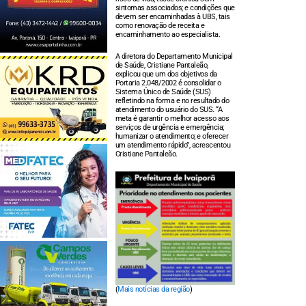
sintomas associados; e condições que
devem ser encaminhadas à UBS, tais
como renovação de receita e
encaminhamento ao especialista.
A diretora do Departamento Municipal
de Saúde, Cristiane Pantaleão,
explicou que um dos objetivos da
Portaria 2.048/2002 é consolidar o
Sistema Único de Saúde (SUS)
refletindo na forma e no resultado do
atendimento do usuário do SUS. “A
meta é garantir o melhor acesso aos
serviços de urgência e emergência;
humanizar o atendimento; e oferecer
um atendimento rápido”, acrescentou
Cristiane Pantaleão.
(
Mais notícias da região
)