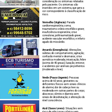
consideração os sintomas relatados
pelo paciente. Os sintomas são
inseridos em um sistema, que gera a
cor correspondente à classificação de
risco.
Vermelho (Urgência):
Parada
cardiorrespiratória; coma;
traumatismo crânio encefálico grave;
insuficiência respiratória; crise
convulsiva; politraumatizado grave;
acidente vascular encefálico; e infarto
agudo do miocárdio.
Amarelo (Emergência):
Alterações
súbitas de comportamento; agitação;
confusão mental e desmaios; crise
asmática moderada; intoxicação; febre
(acima de 40 graus); luxação; entorse;
e acidentes por animais peçonhentos
(moderado e leve).
Verde (Pouco Urgente):
Pessoas
acima de 60 anos; gestantes ou
deficientes físicos sem sinais clínicos
de alarme; dor de cabeça leve ou
moderada em outras partes do corpo;
abscesso; vômito e diarreia sem
sinais de desidratação; e alteração do
nível consciência.
Azul (Casos Leves):
Situações sem
risco de vida; tosse crônica sem