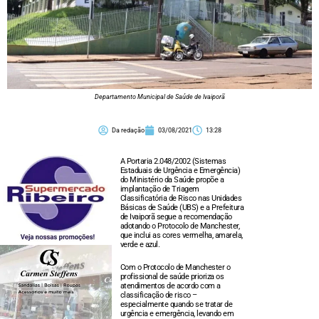
Departamento Municipal de Saúde de Ivaiporã
Da redação
03/08/2021
13:28
A Portaria 2.048/2002 (Sistemas
Estaduais de Urgência e Emergência)
do Ministério da Saúde propõe a
implantação de Triagem
Classificatória de Risco nas Unidades
Básicas de Saúde (UBS) e a Prefeitura
de Ivaiporã segue a recomendação
adotando o Protocolo de Manchester,
que inclui as cores vermelha, amarela,
verde e azul.
Com o Protocolo de Manchester o
profissional de saúde prioriza os
atendimentos de acordo com a
classificação de risco –
especialmente quando se tratar de
urgência e emergência, levando em