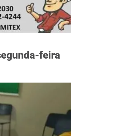
f
segunda-feira