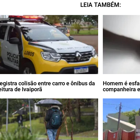
LEIA TAMBÉM:
egistra colisão entre carro e ônibus da
Homem é esfaq
eitura de Ivaiporã
companheira e