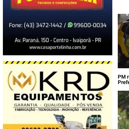
PM r
Pref