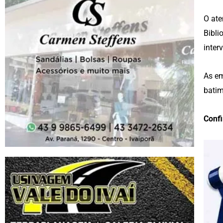
O ate
Bibli
inter
As em
batim
Confi