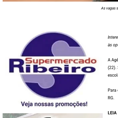
As vagas s
Inter
às op
A Agê
(22).
escol
Para 
RG.
LEIA