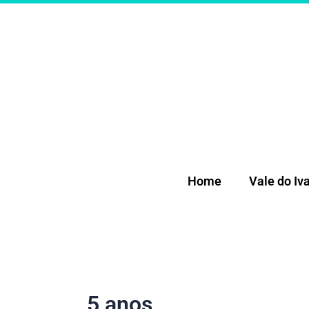
Ir
para
o
conteúdo
Home
Vale do Iva
5 anos