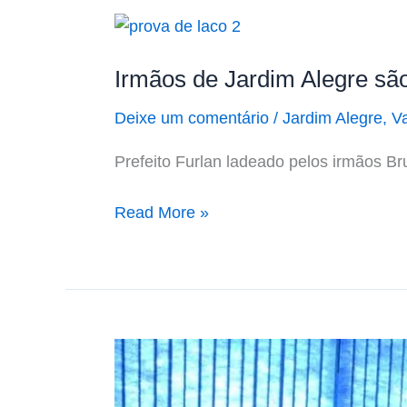
Irmãos
de
Irmãos de Jardim Alegre sã
Jardim
Alegre
Deixe um comentário
/
Jardim Alegre
,
Va
são
destaques
Prefeito Furlan ladeado pelos irmãos Br
em
campeonato
Read More »
nacional
de
provas
de
laço
Jardim-
Alegrense
é