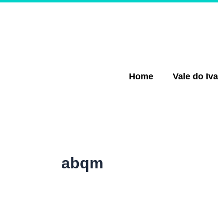
Ir
para
o
conteúdo
Home
Vale do Iva
abqm