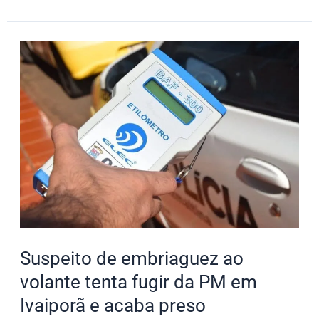
Suspeito
de
embriaguez
ao
volante
tenta
fugir
da
PM
em
Suspeito de embriaguez ao
Ivaiporã
e
volante tenta fugir da PM em
acaba
Ivaiporã e acaba preso