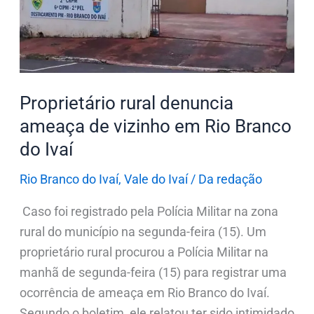
de
vizinho
em
Rio
Branco
Proprietário rural denuncia
do
ameaça de vizinho em Rio Branco
Ivaí
do Ivaí
Rio Branco do Ivaí
,
Vale do Ivaí
/
Da redação
Caso foi registrado pela Polícia Militar na zona
rural do município na segunda-feira (15). Um
proprietário rural procurou a Polícia Militar na
manhã de segunda-feira (15) para registrar uma
ocorrência de ameaça em Rio Branco do Ivaí.
Segundo o boletim, ele relatou ter sido intimidado