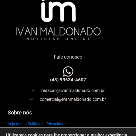
Fale conosco
(43) 99634-4607
redacao@ivanmaldonado.com.br
comercial@ivanmaldonado.com.br
Sobre nós
Veja nossa Política de Privacidade
Utilizamos cookies para lhe proporcionar a melhor experiência
Copyright