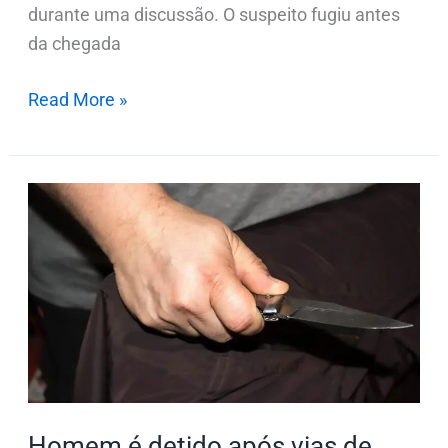
durante uma discussão. O suspeito fugiu antes
da chegada
Read More »
Homem
é
detido
após
vias
de
fato
e
ameaça
Homem é detido após vias de