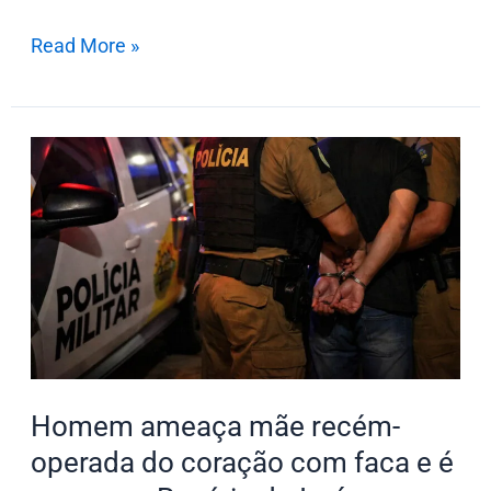
Read More »
Homem
ameaça
mãe
recém-
operada
do
coração
com
faca
Homem ameaça mãe recém-
e
operada do coração com faca e é
é