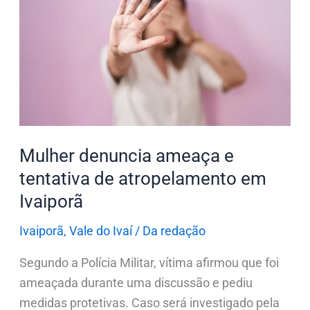
denuncia
ameaça
e
tentativa
de
atropelamento
em
Ivaiporã
Mulher denuncia ameaça e
tentativa de atropelamento em
Ivaiporã
Ivaiporã
,
Vale do Ivaí
/
Da redação
Segundo a Polícia Militar, vítima afirmou que foi
ameaçada durante uma discussão e pediu
medidas protetivas. Caso será investigado pela