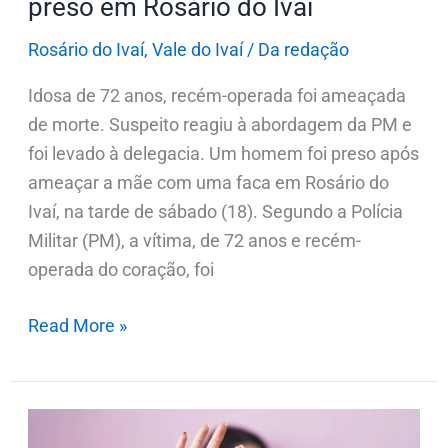
preso em Rosário do Ivaí
preso
em
Rosário do Ivaí
,
Vale do Ivaí
/
Da redação
Rosário
Idosa de 72 anos, recém-operada foi ameaçada
do
de morte. Suspeito reagiu à abordagem da PM e
Ivaí
foi levado à delegacia. Um homem foi preso após
ameaçar a mãe com uma faca em Rosário do
Ivaí, na tarde de sábado (18). Segundo a Polícia
Militar (PM), a vítima, de 72 anos e recém-
operada do coração, foi
Read More »
Mulher