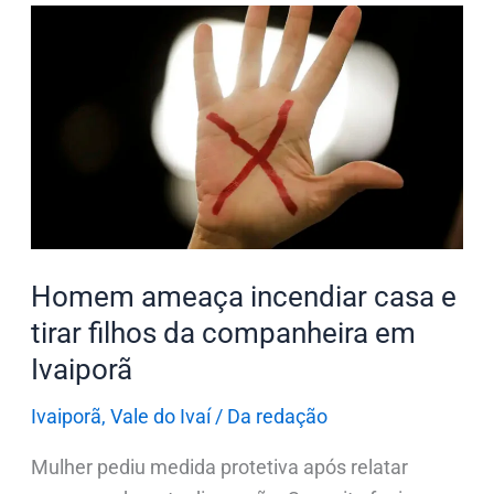
Homem
ameaça
incendiar
casa
e
tirar
filhos
da
companheira
Homem ameaça incendiar casa e
em
tirar filhos da companheira em
Ivaiporã
Ivaiporã
Ivaiporã
,
Vale do Ivaí
/
Da redação
Mulher pediu medida protetiva após relatar