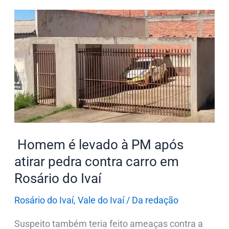
Homem
é
levado
à
PM
após
atirar
pedra
contra
Homem é levado à PM após
carro
atirar pedra contra carro em
em
Rosário do Ivaí
Rosário
do
Rosário do Ivaí
,
Vale do Ivaí
/
Da redação
Ivaí
Suspeito também teria feito ameaças contra a