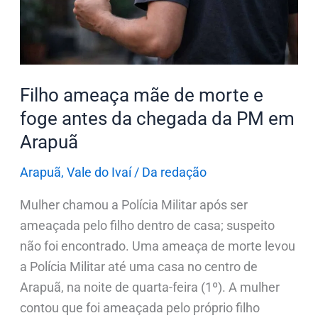
e
foge
antes
da
Filho ameaça mãe de morte e
chegada
foge antes da chegada da PM em
da
Arapuã
PM
em
Arapuã
,
Vale do Ivaí
/
Da redação
Arapuã
Mulher chamou a Polícia Militar após ser
ameaçada pelo filho dentro de casa; suspeito
não foi encontrado. Uma ameaça de morte levou
a Polícia Militar até uma casa no centro de
Arapuã, na noite de quarta-feira (1º). A mulher
contou que foi ameaçada pelo próprio filho