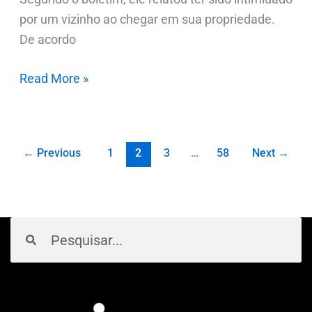
por um vizinho ao chegar em sua propriedade.
De acordo
Read More »
←
Previous
1
2
3
…
58
Next
→
Pesquisar
Pesquisar