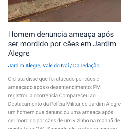
mordido
por
cães
em
Homem denuncia ameaça após
Jardim
ser mordido por cães em Jardim
Alegre
Alegre
Jardim Alegre
,
Vale do Ivaí
/
Da redação
Ciclista disse que foi atacado por cães e
ameaçado após o desentendimento; PM
registrou a ocorrência Compareceu ao
Destacamento da Polícia Militar de Jardim Alegre
um homem que denunciou uma ameaça após
ser mordido por cães de um vizinho na manhã de
quinta-feira (16). Segundo ele, o ataque ocorreu