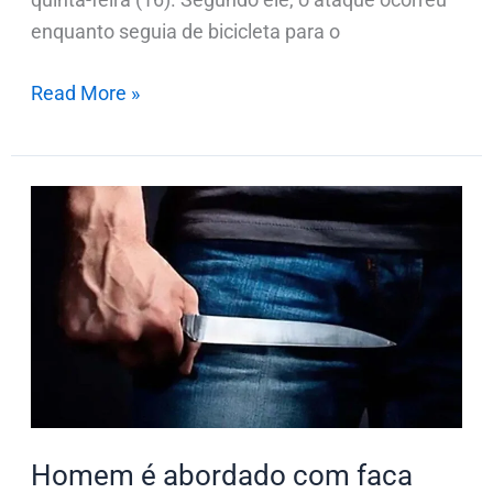
enquanto seguia de bicicleta para o
Read More »
Homem
é
abordado
com
faca
após
denúncia
de
ameaça
Homem é abordado com faca
em