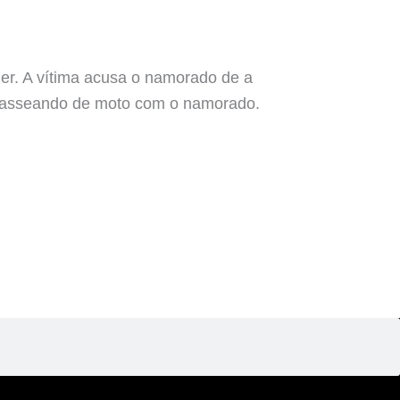
her. A vítima acusa o namorado de a
a passeando de moto com o namorado.