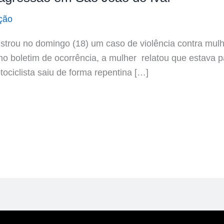
ção
egistrou no domingo (18) um caso de violência contra mul
no boletim de ocorrência, a mulher relatou que estav
ociclista saiu de forma repentina […]