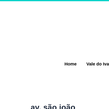
Ir
para
o
conteúdo
Home
Vale do Iva
av. são joão