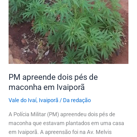
dois
pés
de
maconha
em
Ivaiporã
PM apreende dois pés de
maconha em Ivaiporã
Vale do Ivaí
,
Ivaiporã
/
Da redação
A Polícia Militar (PM) apreendeu dois pés de
maconha que estavam plantados em uma casa
em Ivaiporã. A apreensão foi na Av. Melvis