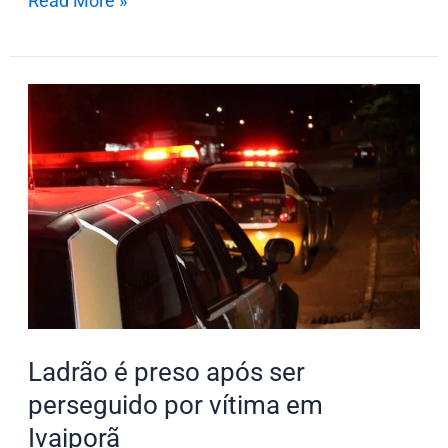
Read More »
Ladrão
é
preso
após
ser
perseguido
por
vítima
em
Ivaiporã
Ladrão é preso após ser
perseguido por vítima em
Ivaiporã