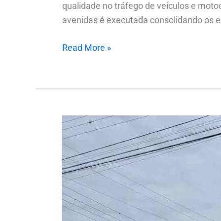
qualidade no tráfego de veículos e mot
avenidas é executada consolidando os esf
Read More »
Prefeitura
substitui
e
implanta
placas
com
os