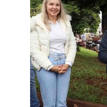
Centro
Novo
para
revitalizar
Avenidas
Brasil
e
Souza
Naves;
assista