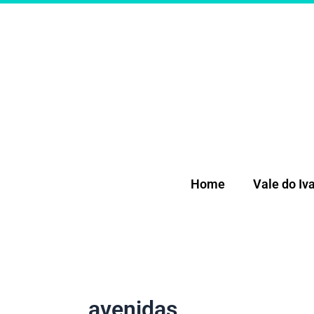
Ir
para
o
conteúdo
Home
Vale do Iva
avenidas