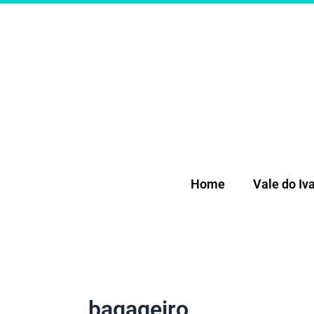
Ir
para
o
conteúdo
Home
Vale do Iva
bagageiro