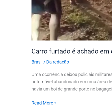
assista
Carro furtado é achado em e
Brasil
/
Da redação
Uma ocorrência deixou policiais militare
automóvel abandonado em uma área de m
havia um boi de grande porte no bagageir
Read More »