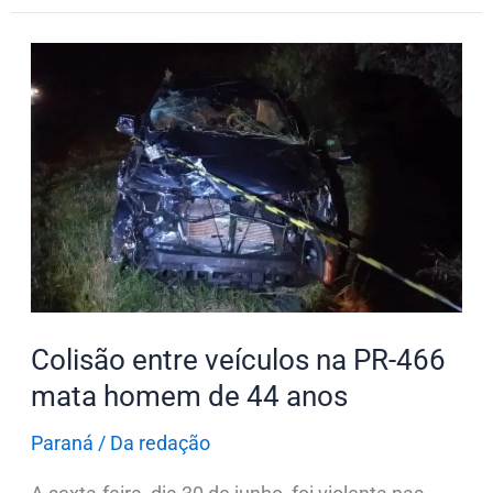
Colisão
entre
veículos
na
PR-
466
mata
homem
de
44
Colisão entre veículos na PR-466
anos
mata homem de 44 anos
Paraná
/
Da redação