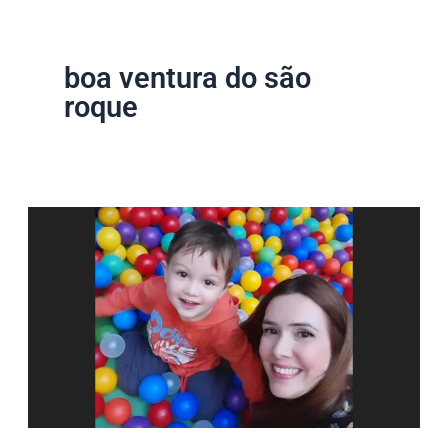
boa ventura do são
roque
Mãe
e
filho
mortos
em
acidente
na
PR-