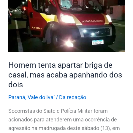
apartar
briga
de
casal,
mas
acaba
apanhando
dos
Homem tenta apartar briga de
dois
casal, mas acaba apanhando dos
dois
Paraná
,
Vale do Ivaí
/
Da redação
Socorristas do Siate e Polícia Militar foram
acionados para atenderem uma ocorrência de
agressão na madrugada deste sábado (13), em