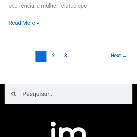
ocorrência, a mulher relatou que
Read More »
1
2
3
Next
→
Pesquisar
Pesquisar