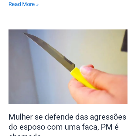
Read More »
Mulher
se
defende
das
agressões
do
esposo
com
uma
faca,
Mulher se defende das agressões
PM
do esposo com uma faca, PM é
é