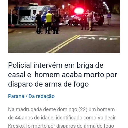
em
briga
de
casal
e
homem
acaba
morto
Policial intervém em briga de
por
casal e homem acaba morto por
disparo
disparo de arma de fogo
de
arma
Paraná
/
Da redação
de
Na madrugada deste domingo (22) um homem
fogo
de 44 anos de idade, identificado como Valdecir
Kresko, foi morto por disparos de arma de fogo