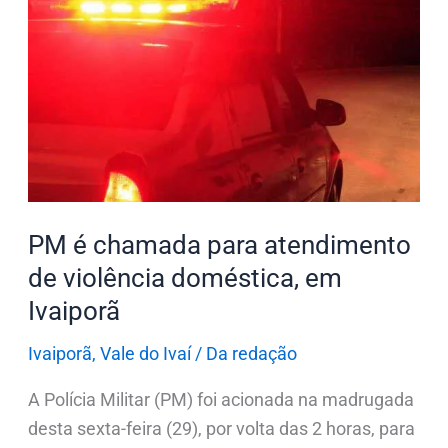
chamada
para
atendimento
de
violência
doméstica,
em
Ivaiporã
PM é chamada para atendimento
de violência doméstica, em
Ivaiporã
Ivaiporã
,
Vale do Ivaí
/
Da redação
A Polícia Militar (PM) foi acionada na madrugada
desta sexta-feira (29), por volta das 2 horas, para