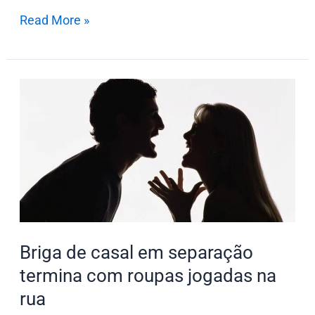
Read More »
Briga
de
casal
em
separação
termina
com
roupas
Briga de casal em separação
jogadas
na
termina com roupas jogadas na
rua
rua