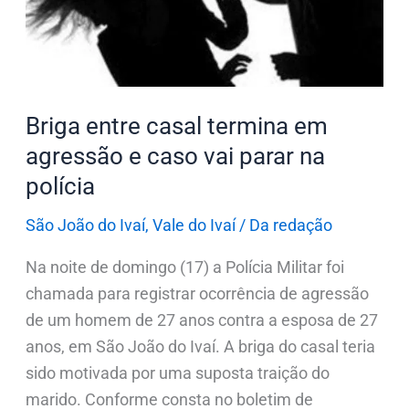
agressão
e
caso
vai
parar
Briga entre casal termina em
na
agressão e caso vai parar na
polícia
polícia
São João do Ivaí
,
Vale do Ivaí
/
Da redação
Na noite de domingo (17) a Polícia Militar foi
chamada para registrar ocorrência de agressão
de um homem de 27 anos contra a esposa de 27
anos, em São João do Ivaí. A briga do casal teria
sido motivada por uma suposta traição do
marido. Conforme consta no boletim de