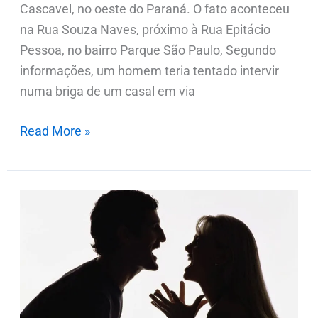
Cascavel, no oeste do Paraná. O fato aconteceu
na Rua Souza Naves, próximo à Rua Epitácio
Pessoa, no bairro Parque São Paulo, Segundo
informações, um homem teria tentado intervir
numa briga de um casal em via
Read More »
Briga
entre
casal
em
Rosário
do