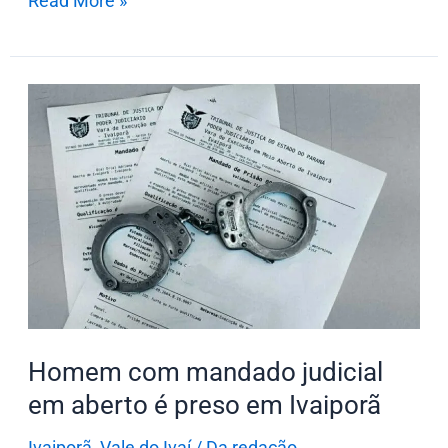
Read More »
Homem
com
mandado
judicial
em
aberto
é
preso
em
Ivaiporã
Homem com mandado judicial
em aberto é preso em Ivaiporã
Ivaiporã
,
Vale do Ivaí
/
Da redação