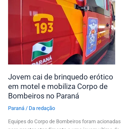
cai
de
brinquedo
erótico
em
motel
e
mobiliza
Corpo
Jovem cai de brinquedo erótico
de
Bombeiros
em motel e mobiliza Corpo de
no
Bombeiros no Paraná
Paraná
Paraná
/
Da redação
Equipes do Corpo de Bombeiros foram acionadas