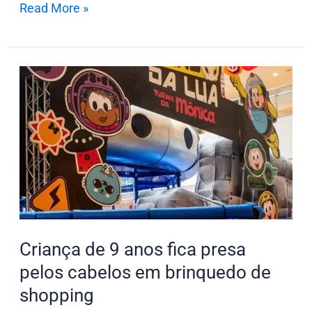
Read More »
Criança
de
9
anos
fica
presa
pelos
cabelos
em
Criança de 9 anos fica presa
brinquedo
pelos cabelos em brinquedo de
de
shopping
shopping