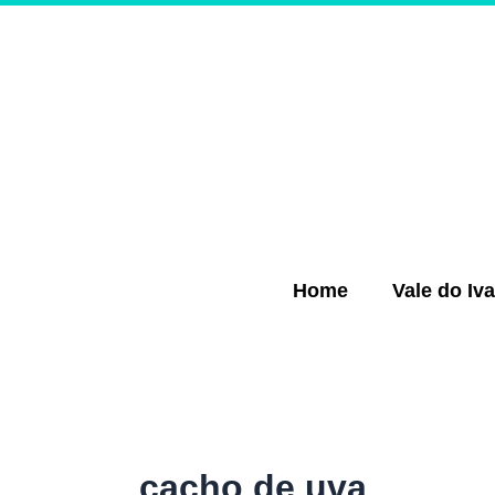
Ir
para
o
conteúdo
Home
Vale do Iva
cacho de uva