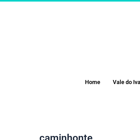
Ir
para
o
conteúdo
Home
Vale do Iva
caminhonte