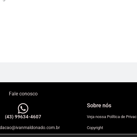
Fale conosco
Sobre nós
(43) 99634-4607
Veja nossa Política de Priva
edacao@ivanmaldonado.com.br
Copyright
mercial@ivanmaldonado.com.br