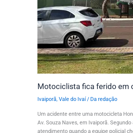
Motociclista fica ferido e
Ivaiporã
,
Vale do Ivaí
/
Da redação
Um acidente entre uma motocicleta Hon
Av. Souza Naves, em Ivaiporã. Segundo a 
atendimento quando a equipe policial che