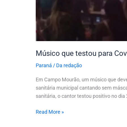
em
festa
no
PR
Músico que testou para Cov
Paraná
/
Da redação
Em Campo Mourão, um músico que deveria 
sanitária municipal cantando sem máscar
sanitária, o cantor testou positivo no dia
Read More »