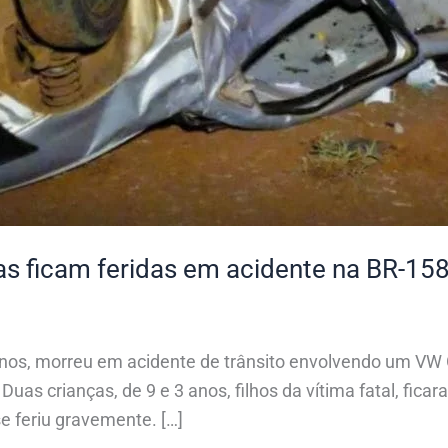
ças ficam feridas em acidente na BR-1
 anos, morreu em acidente de trânsito envolvendo um VW 
as crianças, de 9 e 3 anos, filhos da vítima fatal, fica
e feriu gravemente. […]