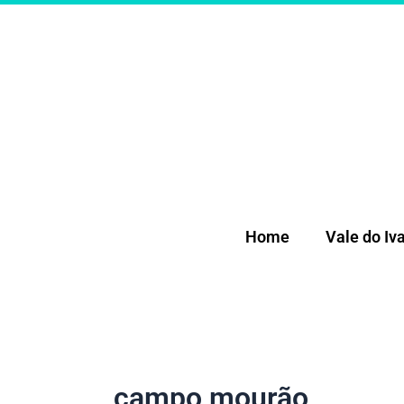
Ir
para
o
conteúdo
Home
Vale do Iva
campo mourão