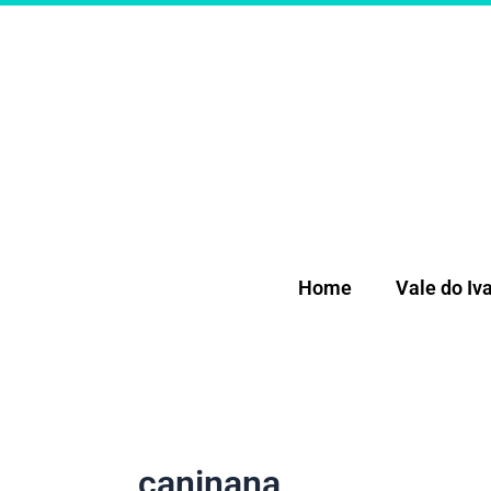
Ir
para
o
conteúdo
Home
Vale do Iva
caninana