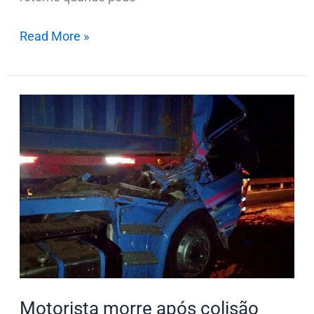
Read More »
Motorista
morre
após
colisão
traseira
entre
caminhões,
em
Ortigueira
Motorista morre após colisão