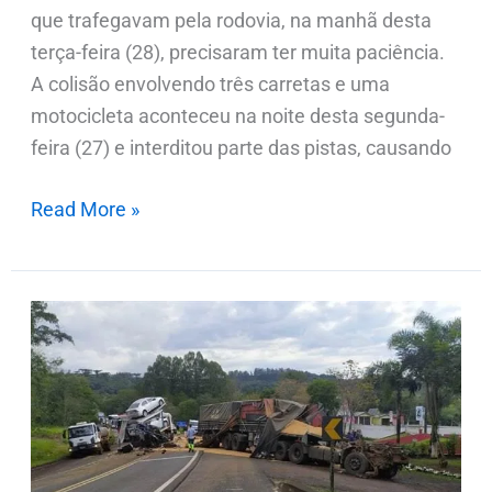
que trafegavam pela rodovia, na manhã desta
terça-feira (28), precisaram ter muita paciência.
A colisão envolvendo três carretas e uma
motocicleta aconteceu na noite desta segunda-
feira (27) e interditou parte das pistas, causando
Read More »
Motorista
morre
em
batida
entre
duas