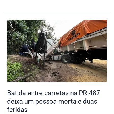
Batida
entre
carretas
na
PR-
487
deixa
um
pessoa
morta
Batida entre carretas na PR-487
e
deixa um pessoa morta e duas
duas
feridas
feridas