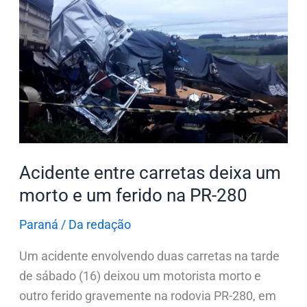
carretas
deixa
um
morto
e
um
ferido
na
Acidente entre carretas deixa um
PR-
280
morto e um ferido na PR-280
Paraná
/
Da redação
Um acidente envolvendo duas carretas na tarde
de sábado (16) deixou um motorista morto e
outro ferido gravemente na rodovia PR-280, em