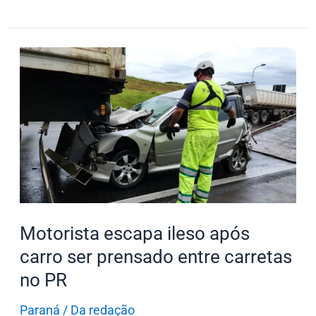
Motorista
escapa
ileso
após
carro
ser
prensado
entre
carretas
Motorista escapa ileso após
no
carro ser prensado entre carretas
PR
no PR
Paraná
/
Da redação