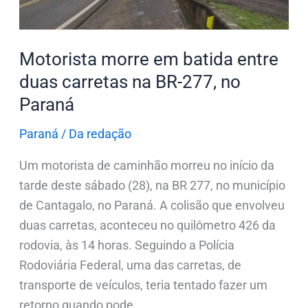
carretas
na
BR-
Motorista morre em batida entre
277,
duas carretas na BR-277, no
no
Paraná
Paraná
Paraná
/
Da redação
Um motorista de caminhão morreu no início da
tarde deste sábado (28), na BR 277, no município
de Cantagalo, no Paraná. A colisão que envolveu
duas carretas, aconteceu no quilômetro 426 da
rodovia, às 14 horas. Seguindo a Polícia
Rodoviária Federal, uma das carretas, de
transporte de veículos, teria tentado fazer um
retorno quando pode