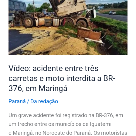
entre
três
carretas
e
moto
interdita
a
BR-
Vídeo: acidente entre três
376,
carretas e moto interdita a BR-
em
376, em Maringá
Maringá
Paraná
/
Da redação
Um grave acidente foi registrado na BR-376, em
um trecho entre os municípios de Iguatemi
e Maringá, no Noroeste do Paraná. Os motoristas