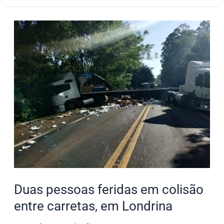
Duas
pessoas
feridas
em
colisão
entre
carretas,
em
Londrina
Duas pessoas feridas em colisão
entre carretas, em Londrina