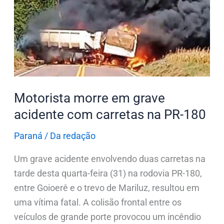
em
grave
acidente
com
carretas
na
PR-
Motorista morre em grave
180
acidente com carretas na PR-180
Paraná
/
Da redação
Um grave acidente envolvendo duas carretas na
tarde desta quarta-feira (31) na rodovia PR-180,
entre Goioerê e o trevo de Mariluz, resultou em
uma vítima fatal. A colisão frontal entre os
veículos de grande porte provocou um incêndio