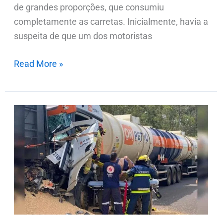
de grandes proporções, que consumiu
completamente as carretas. Inicialmente, havia a
suspeita de que um dos motoristas
Read More »
Acidente
entre
duas
carretas
deixa
motorista
ferido
na