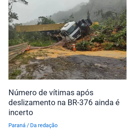
de
vítimas
após
deslizamento
na
BR-
376
ainda
é
incerto
Número de vítimas após
deslizamento na BR-376 ainda é
incerto
Paraná
/
Da redação