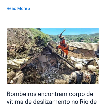
Read More »
Bombeiros
encontram
corpo
de
vítima
de
deslizamento
no
Rio
Bombeiros encontram corpo de
de
Janeiro
vítima de deslizamento no Rio de