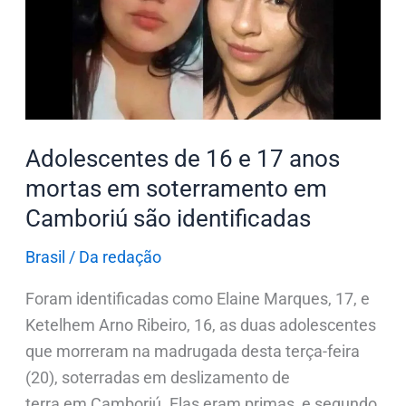
17
anos
mortas
em
soterramento
em
Adolescentes de 16 e 17 anos
Camboriú
mortas em soterramento em
são
Camboriú são identificadas
identificadas
Brasil
/
Da redação
Foram identificadas como Elaine Marques, 17, e
Ketelhem Arno Ribeiro, 16, as duas adolescentes
que morreram na madrugada desta terça-feira
(20), soterradas em deslizamento de
terra em Camboriú. Elas eram primas, e segundo