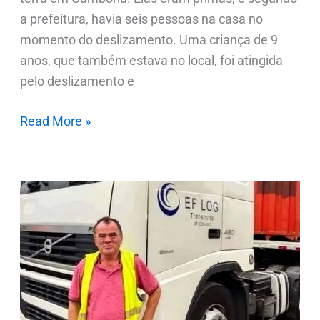
a prefeitura, havia seis pessoas na casa no
momento do deslizamento. Uma criança de 9
anos, que também estava no local, foi atingida
pelo deslizamento e
Read More »
Identificada
a
primeira
vítima
da
tragédia
na