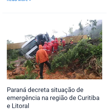
Paraná
decreta
situação
de
emergência
na
região
de
Curitiba
e
Paraná decreta situação de
Litoral
emergência na região de Curitiba
e Litoral