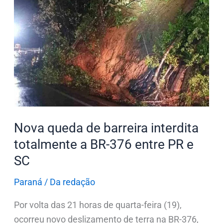
queda
de
barreira
interdita
totalmente
a
BR-
376
entre
Nova queda de barreira interdita
PR
totalmente a BR-376 entre PR e
e
SC
SC
Paraná
/
Da redação
Por volta das 21 horas de quarta-feira (19),
ocorreu novo deslizamento de terra na BR-376,