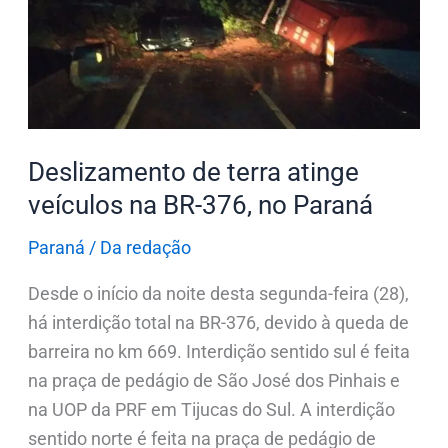
atinge
veículos
na
BR-
376,
no
Deslizamento de terra atinge
Paraná
veículos na BR-376, no Paraná
Paraná
/
Da redação
Desde o início da noite desta segunda-feira (28),
há interdição total na BR-376, devido à queda de
barreira no km 669. Interdição sentido sul é feita
na praça de pedágio de São José dos Pinhais e
na UOP da PRF em Tijucas do Sul. A interdição
sentido norte é feita na praça de pedágio de